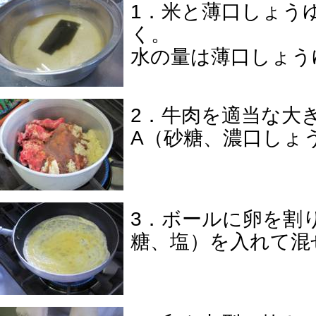
1．米と薄口しょう
く。
水の量は薄口しょう
2．牛肉を適当な大
A（砂糖、濃口しょ
3．ボールに卵を割
糖、塩）を入れて混