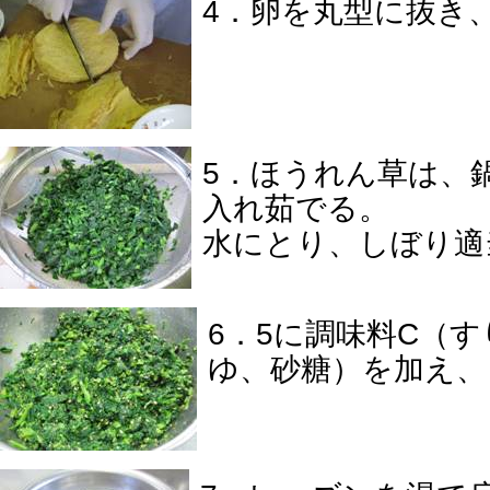
4．卵を丸型に抜き
5．ほうれん草は、
入れ茹でる。
水にとり、しぼり適
6．5に調味料C（
ゆ、砂糖）を加え、