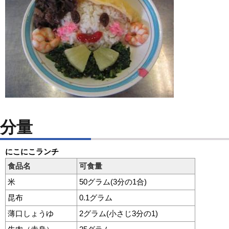
分量
にこにこランチ
食品名
可食量
米
50グラム(3分の1合)
昆布
0.1グラム
薄口しょうゆ
2グラム(小さじ3分の1)