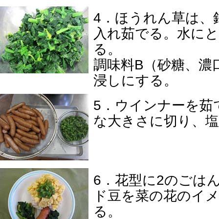
4．ほうれん草は、
入れ茹でる。水にと
る。
調味料B（砂糖、濃
浸しにする。
5．ウインナーを茹
な大きさに切り、
6．花型に2のごは
ド豆を菜の花のイ
る。