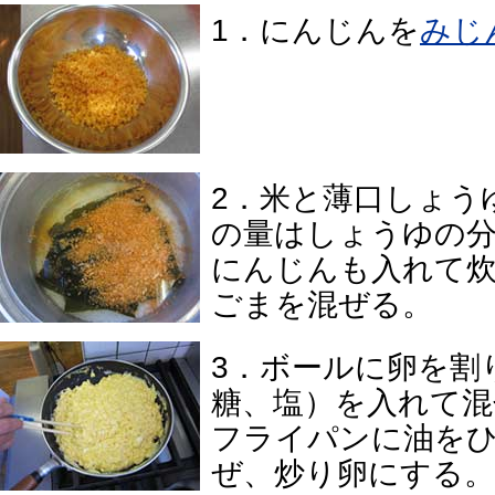
1．にんじんを
みじ
2．米と薄口しょう
の量はしょうゆの
にんじんも入れて
ごまを混ぜる。
3．ボールに卵を割
糖、塩）を入れて混
フライパンに油を
ぜ、炒り卵にする。