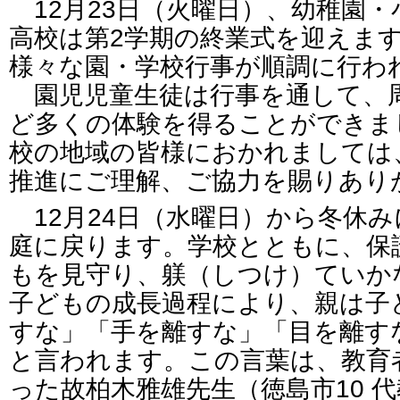
12月23日（火曜日）、幼稚園・
高校は第2学期の終業式を迎えま
様々な園・学校行事が順調に行わ
園児児童生徒は行事を通して、
ど多くの体験を得ることができま
校の地域の皆様におかれましては
推進にご理解、ご協力を賜りあり
12月24日（水曜日）から冬休
庭に戻ります。学校とともに、保
もを見守り、躾（しつけ）ていか
子どもの成長過程により、親は子
すな」「手を離すな」「目を離す
と言われます。この言葉は、教育
った故柏木雅雄先生（徳島市10 