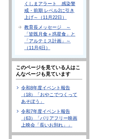
くしまアラート 感染警
戒・前期 レベル2に引き
上げ～（11月22日）
教育長メッセージ ～
「皆既月食＋惑星食」と
「アルテミス計画」～
（11月4日）
このページを見ている人はこ
んなページも見ています
令和8年度イベント報告
（18）「おやこでつくって
あそぼう」
令和7年度イベント報告
（63）「バリアフリー映画
上映会「長いお別れ」」