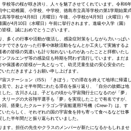
学校等の桜が咲き誇り、人々を魅了させてくれています。令和6
前中に幼稚園、小学校、中学校、徳島市立高等学校の第1学期始業
高等学校が4月8日（月曜日）午後、小学校が4月9日（火曜日）午
稚園が4月10日（水曜日）午前に挙行されます。進級や入学（園）
の皆様、誠におめでとうございます。
り、多くの行事や活動が復活し、感染症対策をしながら力いっぱい
ロナでできなかった行事や体験活動をなんとか工夫して実施するよ
護者の皆様の気遣いも計り知れないものがあったことと拝察いたし
インフルエンザ等の感染症も時期を問わず流行しています。まだま
方や保護者の皆様が一丸となって、幼児児童生徒の安心安全のた
でいただきますようお願い申し上げます。
宙ステーション（ISS）「きぼう」での滞在を終えて地球に帰還
会見で、およそ半年間にわたる滞在を振り返り、「自分の故郷は地
ました。古川さんは、子どもの頃から宇宙飛行士になるのが「夢」
。大リーグの大谷翔平選手も「夢」を実現したことで有名ですが、
回、搭乗したクルードラゴン宇宙船運用7号機（Crew-7）は、す
ていたらしく、それぞれの国の宇宙食を持ち寄って食べるなど仕事
実した半年間だと振り返られていました。
ります。担任の先生やクラスのメンバーが新たになるかもしれませ