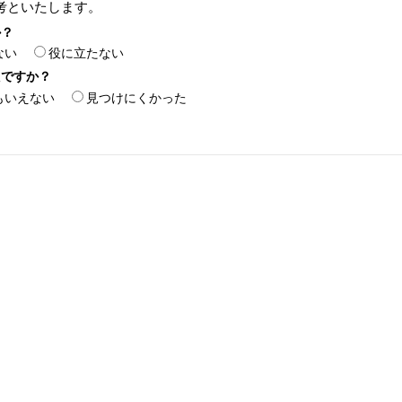
考といたします。
か？
ない
役に立たない
たですか？
もいえない
見つけにくかった