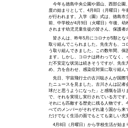
今年も徳島中央公園や眉山、西部公園、
度の始まりとして、4月8日（月曜日）午
が行われます。入学（園）式は、徳島市立
前、中学校が4月9日（火曜日）午後、幼
されます幼児児童生徒の皆さん、保護者
皆さんは、昨年5月にコロナが5類とな
取り組んでこられました。先生方も、コ
う取り組んできました。この数年間、保
ます。しかし、コロナは終わってなく、
だ不安定な状況は続きそうですが、先生
め、力を合わせ、感染症対策に取り組ん
先日、宇宙飛行士の古川聡さんが国際宇
たニュースを見ました。古川さんは記者
球だと思うようになった」と感慨を語り
で、それを実現し実行されている方です
それにも匹敵する歴史に残る人物です。今
べてのメンバーがそれぞれ違う国から来
だけでなく生活の面でもとても楽しい充
4月8日（月曜日）から学校生活が始ま