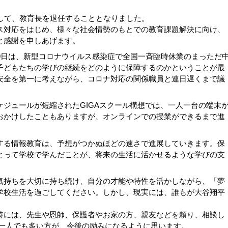
して、教育長を退任することとなりました。
対応をはじめ、様々な社会情勢のもとでの教育課題解決に向け、
と感謝を申しあげます。
9日は、新型コロナウイルス感染症で全国一斉臨時休業のまっただ
子どもたちの学びの継続をどのように保障するのかということが最
安全を第一に考えながら、コロナ対応の関係職員と連日遅くまで議
ジュールが短縮されたGIGAスクール構想では、一人一台の端末
おかけしたこともありますが、オンラインでの授業ができるまで進
る情報教育は、予想がつかぬほどの速さで進展していきます。保
とって学校で学んだことが、将来の生活に活かせるような学びの支
持ちを大切に持ち続け、自分の才能や特性を活かしながら、「夢
学校生活を過ごしてください。しかし、現実には、誰もが大谷翔平
には、先生や恩師、保護者やお家の方、親友などを頼り、相談し
が一人でも多い方が、今後の励みになるように思います。