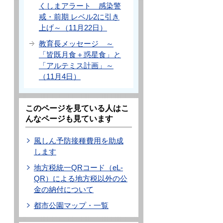
くしまアラート 感染警
戒・前期 レベル2に引き
上げ～（11月22日）
教育長メッセージ ～
「皆既月食＋惑星食」と
「アルテミス計画」～
（11月4日）
このページを見ている人はこ
んなページも見ています
風しん予防接種費用を助成
します
地方税統一QRコード（eL-
QR）による地方税以外の公
金の納付について
都市公園マップ・一覧