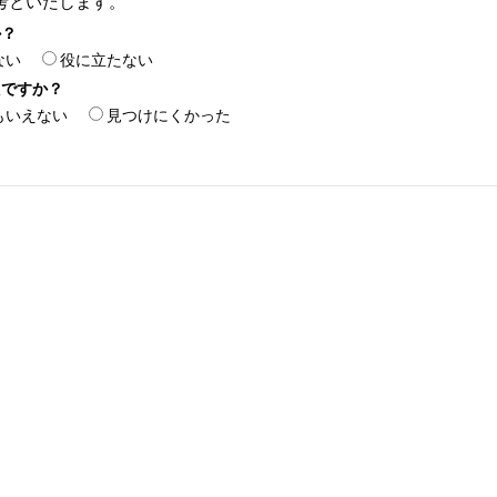
考といたします。
か？
ない
役に立たない
たですか？
もいえない
見つけにくかった