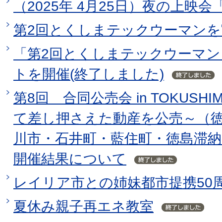
（2025年 4月25日）夜の上映
第2回とくしまテックウーマン
「第2回とくしまテックウーマン
トを開催(終了しました)
第8回 合同公売会 in TOKUS
て差し押さえた動産を公売～（
川市・石井町・藍住町・徳島滞納
開催結果について
レイリア市との姉妹都市提携50
夏休み親子再エネ教室