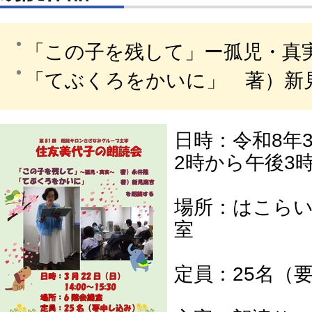
「この子を残して」ー孤児・真
「てぶくろをかいに」 著）新
日時：令和8年
2時から午後3時
場所：はこらい
室
定員：25名（