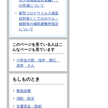
ルス等感染症対策編）」
の作成について
新型コロナウイルス感染
症対策としてのホテル・
旅館等の補助避難所指定
について
ョ
このページを見ている人はこ
んなページも見ています
小学生の部 佳作 堀江
花符 さん
もしものとき
救急診療
消防・防災
交通安全・防犯