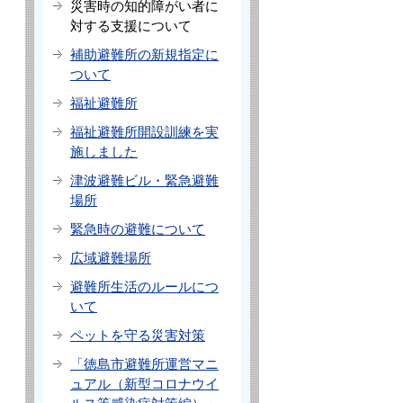
災害時の知的障がい者に
対する支援について
補助避難所の新規指定に
ついて
福祉避難所
福祉避難所開設訓練を実
施しました
津波避難ビル・緊急避難
場所
緊急時の避難について
広域避難場所
避難所生活のルールにつ
いて
ペットを守る災害対策
「徳島市避難所運営マニ
ュアル（新型コロナウイ