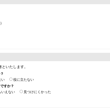
階）
考といたします。
か？
ない
役に立たない
たですか？
もいえない
見つけにくかった