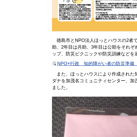
徳島市とNPO法人ほっとハウスの2者
助、2年目は共助、3年目は公助をそれぞ
ップ、防災ピクニックや防災訓練などを
NPO×行政 知的障がい者の防災準備（P
また、ほっとハウスにより作成された知
ダナを加茂名コミュニティセンター、加
ました。