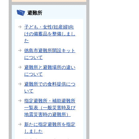
避難所
子ども・女性(妊産婦)向
けの備蓄品を整備しまし
た
徳島市避難所開設キット
について
避難所と避難場所の違い
について
避難所での食料提供につ
いて
指定避難所・補助避難所
一覧表（一般災害時及び
地震災害時の避難所）
新たに指定避難所を指定
しました