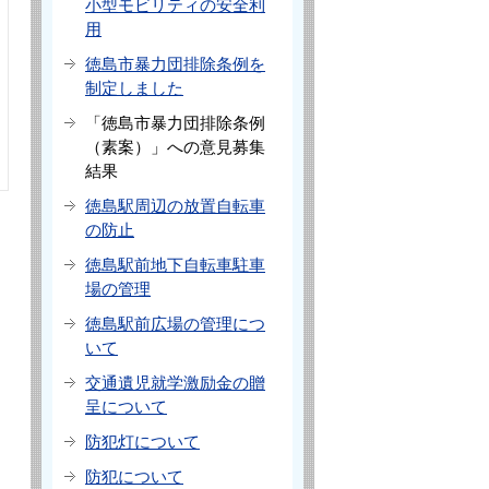
小型モビリティの安全利
用
徳島市暴力団排除条例を
制定しました
「徳島市暴力団排除条例
（素案）」への意見募集
結果
徳島駅周辺の放置自転車
の防止
徳島駅前地下自転車駐車
場の管理
徳島駅前広場の管理につ
いて
交通遺児就学激励金の贈
呈について
防犯灯について
防犯について