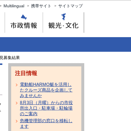
Multilingual
携帯サイト
サイトマップ
見募集結果
注目情報
電動船HARMO艇を活用し
たクルーズ商品を企画して
みませんか
8月3日（月曜）からの市役
7
所出入口・駐車場・駐輪場
で
のご案内
危機管理部の窓口を移転し
ます