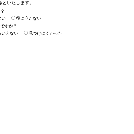
考といたします。
か？
ない
役に立たない
たですか？
もいえない
見つけにくかった