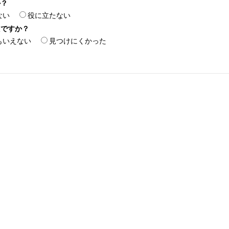
か？
ない
役に立たない
たですか？
もいえない
見つけにくかった