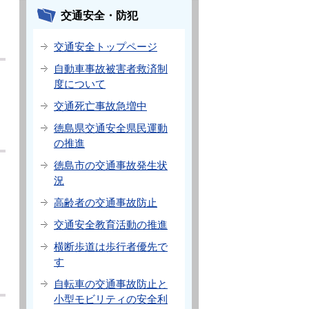
交通安全・防犯
交通安全トップページ
自動車事故被害者救済制
度について
交通死亡事故急増中
徳島県交通安全県民運動
の推進
徳島市の交通事故発生状
況
高齢者の交通事故防止
交通安全教育活動の推進
横断歩道は歩行者優先で
す
自転車の交通事故防止と
小型モビリティの安全利