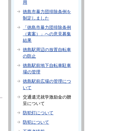
用
徳島市暴力団排除条例を
制定しました
「徳島市暴力団排除条例
（素案）」への意見募集
結果
徳島駅周辺の放置自転車
の防止
徳島駅前地下自転車駐車
し
場の管理
徳島駅前広場の管理につ
いて
交通遺児就学激励金の贈
呈について
防犯灯について
防犯について