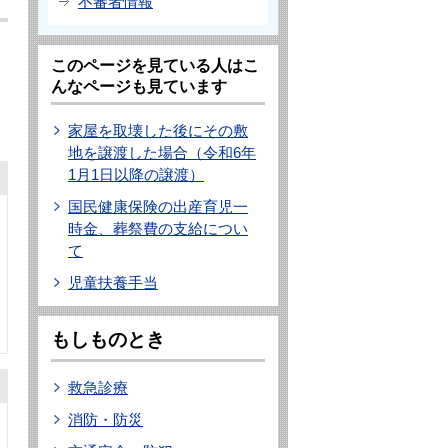
不審者情報
このページを見ている人はこ
んなページも見ています
家屋を取壊した後にその敷
地を譲渡した場合（令和6年
1月1日以降の譲渡）
国民健康保険の出産育児一
時金、葬祭費の支給につい
て
児童扶養手当
もしものとき
救急診療
消防・防災