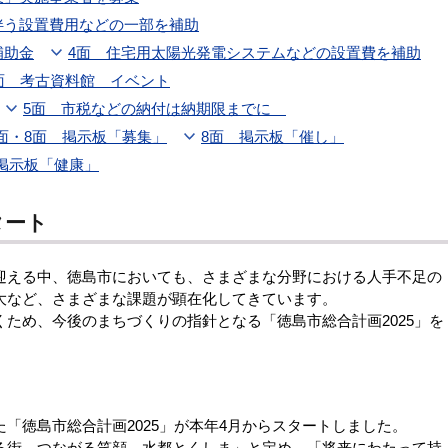
伴う設置費用などの一部を補助
補助金
4面 住宅用太陽光発電システムなどの設置費を補助
面 考古資料館 イベント
5面 市税などの納付は納期限までに
面・8面 掲示板「募集」
8面 掲示板「催し」
掲示板「健康」
タート
える中、徳島市においても、さまざまな分野における人手不足の
大など、さまざまな課題が顕在化してきています。
ため、今後のまちづくりの指針となる「徳島市総合計画2025」を
徳島市総合計画2025」が本年4月からスタートしました。
街 つながる笑顔 水都とくしま」と定め、「将来にわたって持