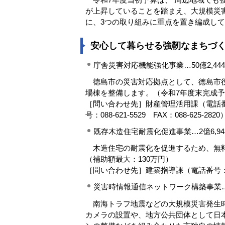
が上昇していることを踏まえ、大規模災
に、3つの取り組みに重点を置き編成し
安心して暮らせる強靭なまちづ
庁舎災害対応機能強化事業…50億2,44
徳島市の災害対応拠点として、徳島市役
場棟を整備します。（令和7年度末完成
［問い合わせ先］財産管理活用課（電話番号：08
号：088-621-5529 FAX：088-625-2820
既存木造住宅耐震化促進事業…2億6,94
木造住宅の耐震化を促進するため、無料
（補助額最大：130万円）
［問い合わせ先］建築指導課（電話番号：088-62
災害時情報通信ネットワーク構築事業…1
南海トラフ地震などの大規模災害発生時
カメラの設置や、地方公共団体として日