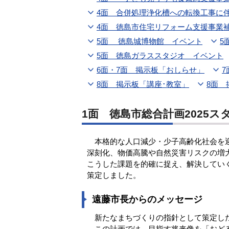
4面 合併処理浄化槽への転換工事に
4面 徳島市住宅リフォーム支援事業
5面 徳島城博物館 イベント
5
5面 徳島ガラススタジオ イベント
6面・7面 掲示板「おしらせ」
7
8面 掲示板「講座･教室」
8面 
1面 徳島市総合計画2025ス
本格的な人口減少・少子高齢化社会を迎
深刻化、物価高騰や自然災害リスクの増
こうした課題を的確に捉え、解決していく
策定しました。
遠藤市長からのメッセージ
新たなまちづくりの指針として策定した「
この計画では、目指す将来像を「おどる