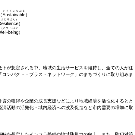
さすてぃなぶる
（
Sustainable
）
れんじりえんす
esilience
）
うぇるびーいんぐ
ell-being
）
下が想定される中、地域の生活サービスを維持し、全ての人が住
「コンパクト・プラス・ネットワーク」のまちづくりに取り組みま
貨の獲得や企業の成長支援などにより地域経済を活性化するとと
経済活動の活発化・域内経済への波及促進など市内需要の増加に取
時を想定したインフラ整備や地域防災力の向上、また、防犯対策