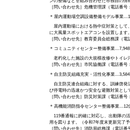
ンの整備などを組み合わせた市独自の情
［問い合わせ先］危機管理課（電話番号：088-62
屋内運動場空調設備整備モデル事業…1
屋内運動場における熱中症対策として、
に大風量スポットエアコンを設置します
［問い合わせ先］教育委員会総務課（電話番号：08
コミュニティセンター整備事業…7,94
老朽化した施設の大規模改修やトイレ
［問い合わせ先］市民協働課（電話番号：088-62
自主防災組織充実・活性化事業…3,58
自主防災連合組織に対する、訓練啓発活
び停電時の迅速かつ安全な避難対策とし
［問い合わせ先］防災対策課（電話番号：088-62
高機能消防指令センター整備事業…12億6
119番通報に的確に対応し、出動隊の
用を図ります。（令和7年度末更新完了
［問い合わせ先］消防局総務課（電話番号：088-6