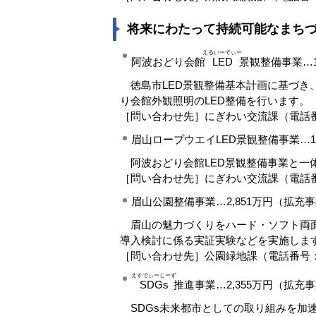
将来にわたって持続可能なまち
えるいーでぃー
阿波おどり会館
LED
景観整備事業…1
徳島市LED景観整備基本計画に基づき
り会館外観照明のLED整備を行います。
［問い合わせ先］にぎわい交流課（電話番号：088
眉山ロープウエイLED景観整備事業…1
阿波おどり会館LED景観整備事業と一体
［問い合わせ先］にぎわい交流課（電話番号：088
眉山公園整備事業…2,851万円（拡充
眉山の魅力づくりをハード・ソフト両面
導入検討に係る実証実験などを実施しま
［問い合わせ先］公園緑地課（電話番号：088-62
えすでぃーじーず
SDGs
推進事業…2,355万円（拡充
SDGs未来都市としての取り組みを加