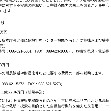
害に対する不安感の軽減や、災害対応能力の向上を図ることを中心
ています。
くり
4万円
所本庁舎北側に危機管理センター機能を有した防災棟および駐車
予定）
8-621-5051 FAX：088-623-1008）、危機管理課（電話番
）
3万円
の耐震診断や耐震改修などに要する費用の一部を補助します。
1-5272 FAX：088-621-5273）
億6,794万円（新規事業）
における情報収集機能強化のため、主に浸水エリアにおける高所
本初の救助・捜索を目的とした自動航行機能を備えた災害用ドロー