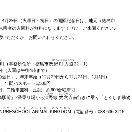
4月29日（火曜日・祝日）の開園記念日は、地元（徳島市
来園者の入園料が無料になリます！ぜひ、ご来園ください♪
いただくか、お問い合わせください。
う
しぶのちょうにゅうどう
町（事務所住所：徳島市
渋野町入道
22－1）
0分（入園は午後4時まで）
日）、年末年始（12月29日から12月31日、1月1日）
年間パスポート1,500円
0円、二輪車無料 注記：約600台駐車可。
しぶの
じょうろくじ
島駅前」2番乗り場から
渋野
線
丈六寺
南行きに乗り「とくしま動物
 ぷりすくーる あにまる きんぐだむ
A PRESCHOOL ANIMAL KINGDOM
（電話番号：088-636-3215