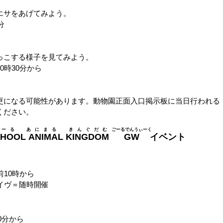
エサをあげてみよう。
分
っこする様子を見てみよう。
0時30分から
になる可能性があります。動物園正面入口掲示板に当日行われる
ください。
ーる あにまる きんぐだむ
ごーるでんうぃーく
CHOOL ANIMAL KINGDOM
GW
イベント
10時から
イヴ＝随時開催
0分から