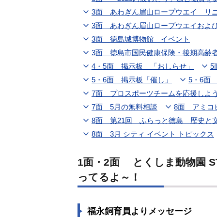
3面 あわぎん眉山ロープウエイ リ
3面 あわぎん眉山ロープウエイおよ
3面 徳島城博物館 イベント
3面 徳島市国民健康保険・後期高齢
4・5面 掲示板 「おしらせ」
5・6面 掲示板「催し」
5・6面
7面 プロスポーツチームを応援しよ
7面 5月の無料相談
8面 アミコ
8面 第21回 ふらっと徳島 歴史
8面 3月 シティ イベント トピックス
1面・2面 とくしま動物園 STELLA PRESCHOOL ANIMAL KINGDOM で待
ってるよ～！
福永飼育員よりメッセージ