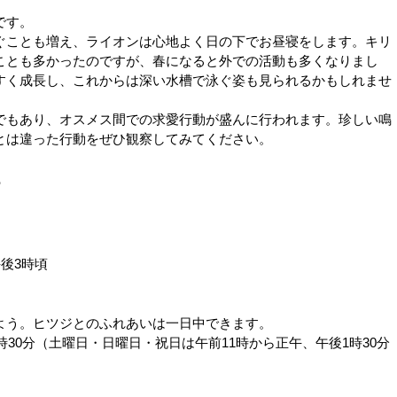
です。
ことも増え、ライオンは心地よく日の下でお昼寝をします。キリ
ことも多かったのですが、春になると外での活動も多くなりまし
すく成長し、これからは深い水槽で泳ぐ姿も見られるかもしれませ
もあり、オスメス間での求愛行動が盛んに行われます。珍しい鳴
とは違った行動をぜひ観察してみてください。
る
後3時頃
う。ヒツジとのふれあいは一日中できます。
時30分（土曜日・日曜日・祝日は午前11時から正午、午後1時30分