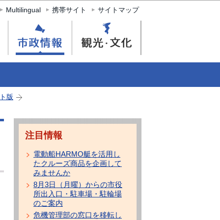
Multilingual
携帯サイト
サイトマップ
ト版
注目情報
電動船HARMO艇を活用し
たクルーズ商品を企画して
みませんか
8月3日（月曜）からの市役
所出入口・駐車場・駐輪場
のご案内
危機管理部の窓口を移転し