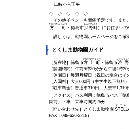
11時から正午
◇ ◇ ◇ ◇ ◇
その他イベントも開催予定です。また、
かたのかみちょう
しぶのちょう
方上町
・徳島市
渋野町
）にお住まいの
詳しくは、動物園ホームページをご確認
とくしま動物園ガイド
かたのかみちょう
しぶのちょ
［所在地］徳島市
方上町
・徳島市
渋野
［開園時間］午前9時30分から午後4時3
［休園日］毎週月曜日（祝日の場合はその翌
［入園料］大人600円（中学生以下無料）、
［駐車料金］普通車310円、大型車1,31
［アクセス］バス利用：徳島市バス「徳
園前」下車 乗車時間約25分
すてら
［問い合わせ先］とくしま動物園
STELL
FAX：088-636-3218）