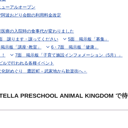
ニューアルオープン
び阿波おどり会館の利用料金改定
者医療の入院時の食事代が変わりました
5面 譲ります・譲ってください
5面 掲示板「募集」
 掲示板「講座･教室」
6・7面 掲示板「健康」
う！
7面 掲示板「子育て施設インフォメーション（5月）」
ビルで行われる各種イベント
と文化財めぐり 鷹匠町－武家地から歓楽街へ－