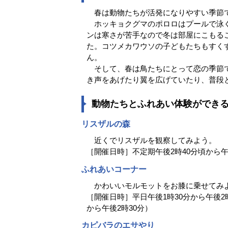
春は動物たちが活発になりやすい季節
ホッキョクグマのポロロはプールで泳ぐ
ンは寒さが苦手なので冬は部屋にこもる
た。コツメカワウソの子どもたちもすく
ん。
そして、春は鳥たちにとって恋の季節で
き声をあげたり翼を広げていたり、普段
動物たちとふれあい体験ができ
リスザルの森
近くでリスザルを観察してみよう。
［開催日時］不定期午後2時40分頃から午
ふれあいコーナー
かわいいモルモットをお膝に乗せてみよ
［開催日時］平日午後1時30分から午後2
から午後2時30分）
カピバラのエサやり