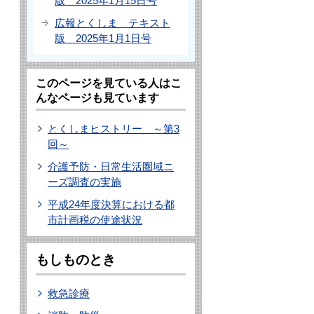
版 2025年1月15日号
広報とくしま テキスト
版 2025年1月1日号
このページを見ている人はこ
んなページも見ています
とくしまヒストリー ～第3
回～
介護予防・日常生活圏域ニ
ーズ調査の実施
平成24年度決算における都
市計画税の使途状況
もしものとき
救急診療