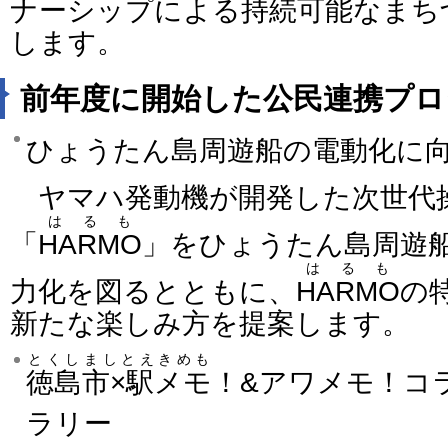
ナーシップによる持続可能なまち
します。
前年度に開始した公民連携プロ
ひょうたん島周遊船の電動化に
ヤマハ発動機が開発した次世代
はるも
「
HARMO
」をひょうたん島周遊
はるも
力化を図るとともに、
HARMO
の
新たな楽しみ方を提案します。
とくしましとえきめも
徳島市×駅メモ
！&アワメモ！コ
ラリー