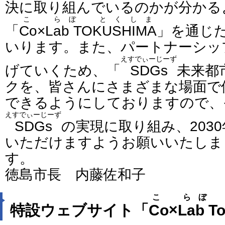
決に取り組んでいるのかが分かる
こ らぼ とくしま
「
Co×Lab TOKUSHIMA
」を通じ
いります。また、パートナーシッ
えすでぃーじーず
げていくため、「
SDGs
未来都
クを、皆さんにさまざまな場面で
できるようにしておりますので、
えすでぃーじーず
SDGs
の実現に取り組み、203
いただけますようお願いいたしま
す
徳島市長 内藤佐和子
こ らぼ 
特設ウェブサイト「
Co×Lab T