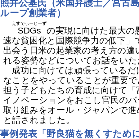
照井公基
氏（米国弁護士／宮古
ループ創業者）
えすでぃーじーず
SDGs
の実現に向けた最大の
速な貧困化と国際競争力の低下」
出会う日米の起業家の考え方の違
れる姿勢などについてお話をいた
成功に向けては頑張っているだ
なことをやっていることが重要で
担う子どもたちの育成に向けて「
イノベーションをおこし官民のパ
取り組みをオール・ジャパンで進
と話されました。
事例発表「野良猫を無くすため