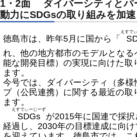
1・2面 ダイバーシティとパ
動力にSDGsの取り組みを加
えすで
徳島市は、昨年5月に国から「
S
れ、他の地方都市のモデルとなる
能な開発目標）の実現に向けた取
ます。
今号では、ダイバーシティ（多様
プ（公民連携）に関する最近の取
ます。
えすでぃーじーず
SDGs
が2015年に国連で採
経過し、2030年の目標達成に向
を迎えています。徳島市では、こ