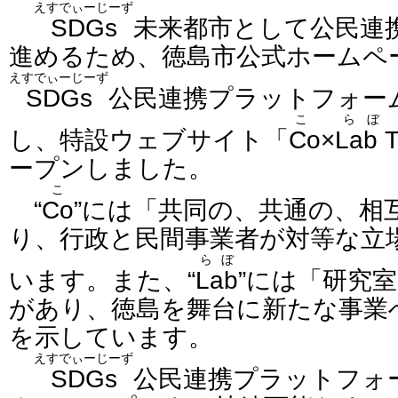
えすでぃーじーず
SDGs
未来都市として公民連
進めるため、徳島市公式ホームペ
えすでぃーじーず
SDGs
公民連携プラットフォー
こ らぼ
し、特設ウェブサイト「
Co×Lab T
ープンしました。
こ
“
Co
”には「共同の、共通の、相
り、行政と民間事業者が対等な立
らぼ
います。また、“
Lab
”には「研究
があり、徳島を舞台に新たな事業
を示しています。
えすでぃーじーず
SDGs
公民連携プラットフォ