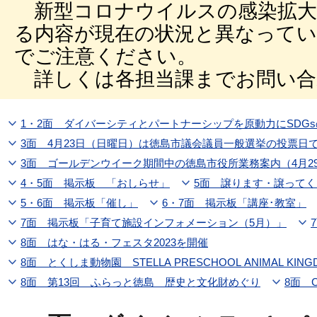
新型コロナウイルスの感染拡大
る内容が現在の状況と異なって
でご注意ください。
詳しくは各担当課までお問い合
1・2面 ダイバーシティとパートナーシップを原動力にSDG
3面 4月23日（日曜日）は徳島市議会議員一般選挙の投票日
3面 ゴールデンウイーク期間中の徳島市役所業務案内（4月29
4・5面 掲示板 「おしらせ」
5面 譲ります・譲って
5・6面 掲示板「催し」
6・7面 掲示板「講座･教室」
7面 掲示板「子育て施設インフォメーション（5月）」
8面 はな・はる・フェスタ2023を開催
8面 第13回 ふらっと徳島 歴史と文化財めぐり
8面 Ci