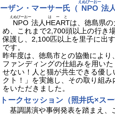
えぬぴーおー
ーザン・マーサー氏（
NPO
法
えぬぴーおー
はーと
NPO
法人
HEART
は、徳島県の
め、これまで2,700頭以上の行
保護し、2,100匹以上を里子に
です。
昨年度は、徳島市との協働により
ファンディングの仕組みを用いた
せない！人と猫が共生できる優し
クト！」を実施し、その取り組み
をいただきました。
トークセッション（照井氏×スー
基調講演や事例発表を踏まえ、