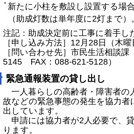
新たに小柱を敷設し設置する場合
（助成灯数は単年度に2灯まで
注記：助成決定前に工事に着手し
［申し込み方法］12月28日（木
［問い合わせ先］市民生活相談課（電話
5145 FAX：088-621-5128）
緊急通報装置の貸し出し
一人暮らしの高齢者・障害者の
故などの緊急事態の発生を協力者
出しています。
申請には協力者が2人必要で、貸
ります。