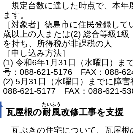
規定台数に達した時点で、本年
ます。
［対象者］徳島市に住民登録している
歳以上の人または(2) 総合等級1
を持ち、所得税が非課税の人
［申し込み方法］
(1) 令和6年1月31日（水曜日）
号：088-621-5176 FAX：088-62
(2) 5月31日（水曜日）までに障
088-621-5177 FAX：088-621-5
たいふう
瓦屋根の
耐風
改修工事を支援
瓦ぶきの住宅について、瓦屋根