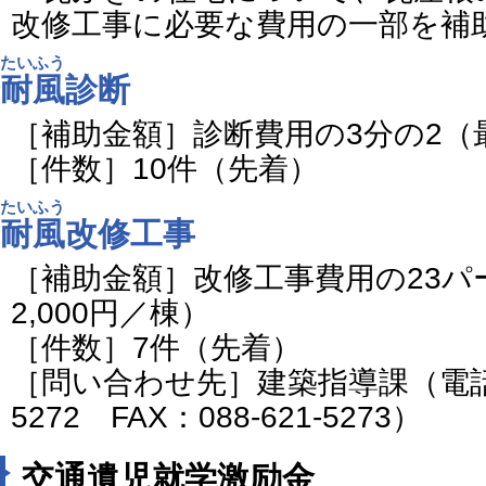
改修工事に必要な費用の一部を補
たいふう
耐風
診断
［補助金額］診断費用の3分の2（最
［件数］10件（先着）
たいふう
耐風
改修工事
［補助金額］改修工事費用の23パ
2,000円／棟）
［件数］7件（先着）
［問い合わせ先］建築指導課（電話番号
5272 FAX：088-621-5273）
交通遺児就学激励金