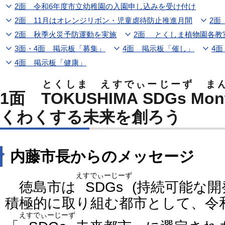
2面 令和6年度市立幼稚園の入園申し込みを受け付け
2面 11月はオレンジリボン・児童虐待防止推進月間
2面
2面 秋季火災予防運動を実施
2面 とくしま植物園各教
3面・4面 掲示板「募集」
4面 掲示板「催し」
4
4面 掲示板「健康」
とくしま えすでぃーじーず ま
1面
TOKUSHIMA SDGs Mon
くわくする未来を創ろう
内藤市長からのメッセージ
えすでぃーじーず
徳島市は
SDGs
(持続可能な開
積極的に取り組む都市として、令和
えすでぃーじーず