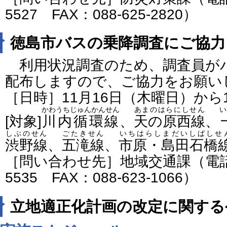
5527 FAX：088-625-2820）
徳島市バスの乗降調査にご協力
利用状況調査のため、調査員が
配布しますので、ご協力をお願い
［日時］11月16日（木曜日）から
かわうちじゅんかんせん
あまのはらにしせん
い
[対象]
川内循環線
、
天の原西線
、
しぶのせん
ごたきせん
いちはらしまだいしばしせ
渋野線
、
五滝線
、
市原・島田石橋
［問い合わせ先］地域交通課（電話番号
5535 FAX：088-623-1066）
立地適正化計画の改定に関する