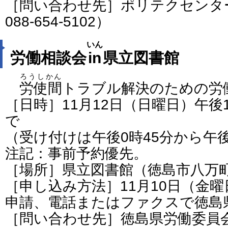
［問い合わせ先］ポリテクセンタ
088-654-5102）
いん
労働相談会
in
県立図書館
ろうしかん
労使間
トラブル解決のための労
［日時］11月12日（日曜日）午後
で
（受け付けは午後0時45分から午
注記：事前予約優先。
［場所］県立図書館（徳島市八万
［申し込み方法］11月10日（金
申請、電話またはファクスで徳島
［問い合わせ先］徳島県労働委員