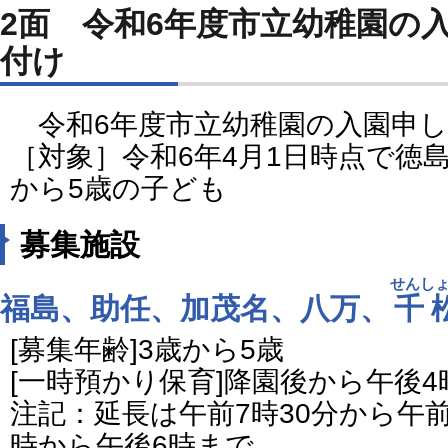
2面 令和6年度市立幼稚園の
付け
令和6年度市立幼稚園の入園申し
［対象］令和6年4月1日時点で徳
から5歳の子ども
募集施設
せんし
福島、助任、加茂名、八万、
千
[募集年齢]3歳から5歳
[一時預かり保育]降園後から午後4
注記：延長は午前7時30分から午前
時から午後6時まで。