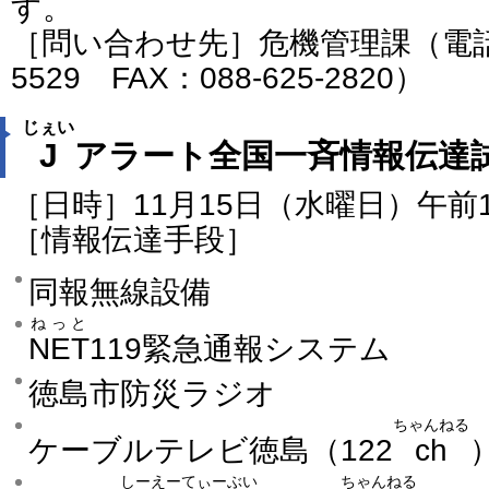
す。
［問い合わせ先］危機管理課（電話番号
5529 FAX：088-625-2820）
じぇい
J
アラート全国一斉情報伝達
［日時］11月15日（水曜日）午前
［情報伝達手段］
同報無線設備
ねっと
NET
119緊急通報システム
徳島市防災ラジオ
ちゃんねる
ケーブルテレビ徳島（122
ch
しーえーてぃーぶい
ちゃんねる