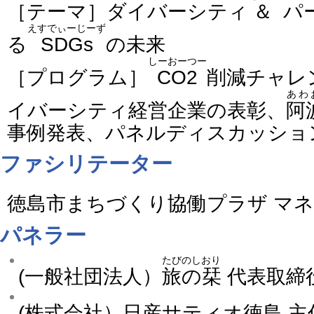
［テーマ］ダイバーシティ
＆
パ
えすでぃーじーず
る
SDGs
の未来
しーおーつー
［プログラム］
CO2
削減チャレ
あわ
イバーシティ経営企業の表彰、
阿
事例発表、パネルディスカッショ
ファシリテーター
徳島市まちづくり協働プラザ マ
パネラー
たびのしおり
(一般社団法人）
旅の栞
代表取締
(株式会社）日産サティオ徳島 