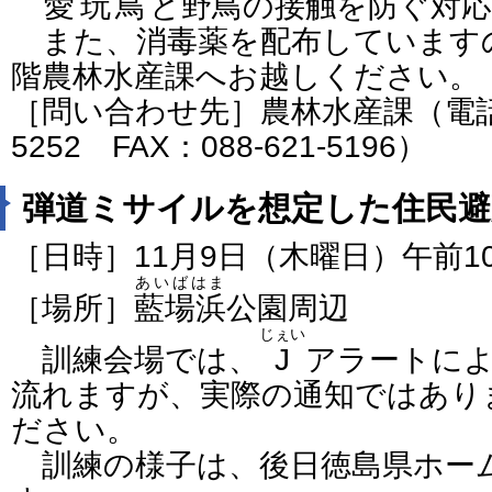
愛玩鳥
と野鳥の接触を防ぐ対
また、消毒薬を配布していますの
階農林水産課へお越しください。
［問い合わせ先］農林水産課（電話番号
5252 FAX：088-621-5196）
弾道ミサイルを想定した住民避
［日時］11月9日（木曜日）午前1
あいばはま
［場所］
藍場浜
公園周辺
じぇい
訓練会場では、
J
アラートに
流れますが、実際の通知ではあり
ださい。
訓練の様子は、後日徳島県ホー