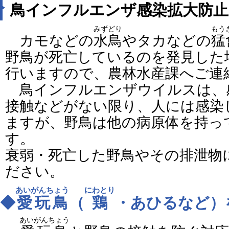
鳥インフルエンザ感染拡大防止
みずどり
もう
カモなどの
水鳥
やタカなどの
猛
野鳥が死亡しているのを発見した
行いますので、農林水産課へご連
鳥インフルエンザウイルスは、
接触などがない限り、人には感染
ますが、野鳥は他の病原体を持っ
す。
衰弱・死亡した野鳥やその排泄物
ださい。
あいがんちょう
にわとり
◆
愛玩鳥
（
鶏
・あひるなど）
あいがんちょう