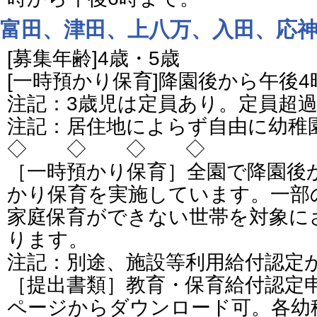
富田、津田、上八万、入田、応
[募集年齢]4歳・5歳
[一時預かり保育]降園後から午後4
注記：3歳児は定員あり。定員超
注記：居住地によらず自由に幼稚
◇ ◇ ◇ ◇
［一時預かり保育］全園で降園後
かり保育を実施しています。一部
家庭保育ができない世帯を対象に
ります。
注記：別途、施設等利用給付認定
［提出書類］教育・保育給付認定
ページからダウンロード可。各幼