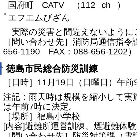
国府町
CATV
（112
ch
）
エフエムびざん
実際の災害と間違えないように
［問い合わせ先］消防局通信指令課
656-1190 FAX：088-656-1202）
徳島市民総合防災訓練
［日時］11月19日（日曜日）午
注記：雨天時は規模を縮小して実
は午前7時に決定。
［場所］福島小学校
[内容]避難所運営訓練、煙避難体
［問い合わせ先］防災対策課（電話番号