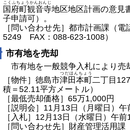
こくふちょうかんおんじ
国府町観音寺
地区地区計画の意見
子申請可）。
［問い合わせ先］都市計画課（電話番号
5249 FAX：088-623-1008）
市有地を売却
市有地を一般競争入札により売
つだほんちょう
［物件］徳島市
津田本町
二丁目127
積＝52.11平方メートル）
［最低売却価格］65万1,000円
［説明会］11月13日（月曜日）午
［入札］12月13日（水曜日）午前
［問い合わせ先］財産管理活用課（電話