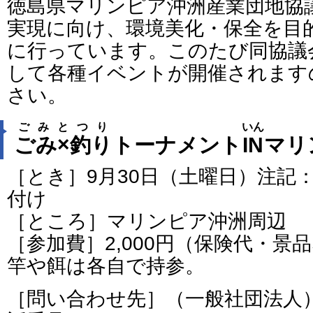
徳島県マリンピア沖洲産業団地協
実現に向け、環境美化・保全を目
に行っています。このたび同協議
して各種イベントが開催されます
さい。
ごみとつり
いん
ごみ×釣り
トーナメント
IN
マリ
［とき］9月30日（土曜日）注記
付け
［ところ］マリンピア沖洲周辺
［参加費］2,000円（保険代・景
竿や餌は各自で持参。
［問い合わせ先］（一般社団法人