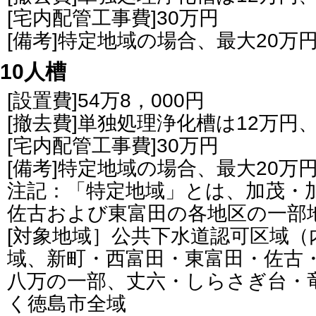
[宅内配管工事費]30万円
[備考]特定地域の場合、最大20万
10人槽
[設置費]54万8，000円
[撤去費]単独処理浄化槽は12万円
[宅内配管工事費]30万円
[備考]特定地域の場合、最大20万
注記：「特定地域」とは、加茂・
佐古および東富田の各地区の一部
[対象地域］公共下水道認可区域（
域、新町・西富田・東富田・佐古
八万の一部、丈六・しらさぎ台・
く徳島市全域