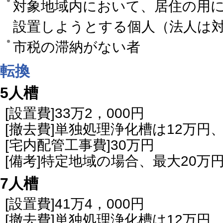
対象地域内において、居住の用
設置しようとする個人（法人は
市税の滞納がない者
転換
5人槽
[設置費]33万2，000円
[撤去費]単独処理浄化槽は12万円
[宅内配管工事費]30万円
[備考]特定地域の場合、最大20万
7人槽
[設置費]41万4，000円
[撤去費]単独処理浄化槽は12万円