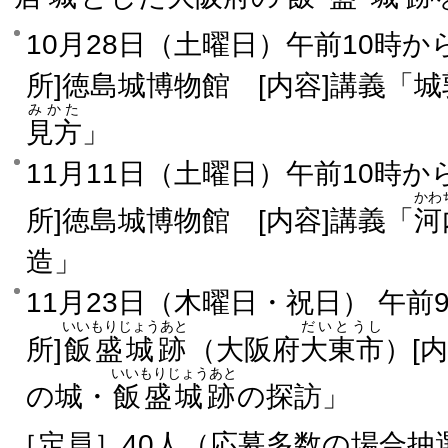
10月28日（土曜日）午前10時から午
所]徳島城博物館 [内容]講義「
みかた
見方
」
11月11日（土曜日）午前10時から午
かわ
所]徳島城博物館 [内容]講義「
河
造」
11月23日（木曜日・祝日） 午前9
いいもりじょうあと
だいとうし
所]
飯盛城跡
（大阪府
大東市
）[
いいもりじょうあと
の城・
飯盛城跡
の探訪」
［定員］40人（応募多数の場合抽