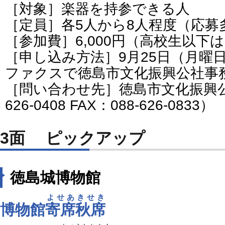
［対象］楽器を持参できる人
［定員］各5人から8人程度（応募
［参加費］6,000円（高校生以下は3
［申し込み方法］9月25日（月曜
ファクスで徳島市文化振興公社事
［問い合わせ先］徳島市文化振興公
626-0408 FAX：088-626-0833）
3面 ピックアップ
徳島城博物館
よせあきせき
博物館
寄席秋席