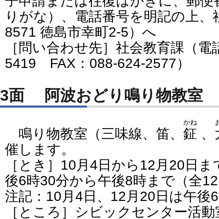
子申請または往復はがきに、郵便
りがな）、電話番号を明記の上、社
8571 徳島市幸町2-5）へ
［問い合わせ先］社会教育課（電話番号
5419 FAX：088-624-2577）
3面 阿波おどり鳴り物教室
かね
鳴り物教室（三味線、笛、
鉦
、
催します。
［とき］10月4日から12月20日
後6時30分から午後8時まで（全1
注記：10月4日、12月20日は午後
［ところ］シビックセンター活動