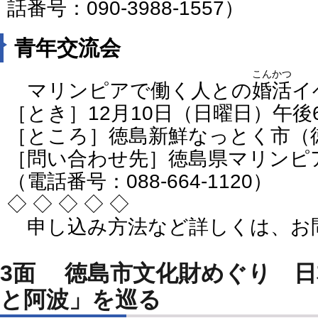
話番号：090-3988-1557）
青年交流会
こんかつ
マリンピアで働く人との
婚活
イ
［とき］12月10日（日曜日）午後
［ところ］徳島新鮮なっとく市（
［問い合わせ先］徳島県マリンピ
（電話番号：088-664-1120）
◇ ◇ ◇ ◇ ◇
申し込み方法など詳しくは、お
3面 徳島市文化財めぐり 
と阿波」を巡る