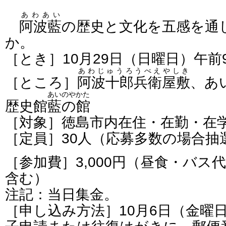
あわあい
阿波藍
の歴史と文化を五感を通
か。
［とき］10月29日（日曜日）午前
あわじゅうろうべえやしき
［ところ］
阿波十郎兵衛屋敷
、あ
あいのやかた
歴史館
藍の館
［対象］徳島市内在住・在勤・在
［定員］30人（応募多数の場合抽
［参加費］3,000円（昼食・バス
含む）
注記：当日集金。
［申し込み方法］10月6日（金曜