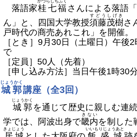
かつらしちふく
落語家
桂七福
さんによる落語
すどうしげき
ん」と、四国大学教授
須藤茂樹
さ
戸時代の商売あれこれ」を開催。
［とき］9月30日（土曜日）午後2
で
［定員］50人（先着）
［申し込み方法］当日午後1時30
じょうかく
城郭
講座（全3回）
じょうかく
城郭
を通じて歴史に親しむ連続
きない
学では、阿波出身で
畿内
を制した
きょじょう
いいもりじょうあと
居城
とした大阪府の
飯盛城
跡