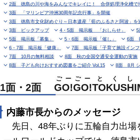
2面 徳島の川や海をみんなでキレイに！ 合併処理浄化槽で
3面 「マリンピア沖洲30周年記念行事」を開催
3面 徳島市文化財めぐり～日本遺産「藍のふるさと阿波」を
3面 ピックアップ
4・5面 掲示板 「おしらせ」
5面 掲示板「募集」
5・6面 掲示板「催し」
6面 
6・7面 掲示板「健康」
7面 掲示板「子育て施設インフ
7面 10月の無料相談
8面 秋の全国交通安全運動の実施
8面 子ども向けおすすめ図書をご紹介 Vol.15
8面 8月 
ごーごー
とくし
1面・2面
GO!GO!
TOKUSHI
内藤市長からのメッセージ
先日、48年ぶりに五輪自力出場