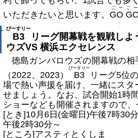
利で飾ってもらい、1試合でも多
ごーごー
いただきたいと思います。
GO G
びーすりー
B3
リーグ開幕戦を観戦しよ
ウズVS 横浜エクセレンス
徳島ガンバロウズの開幕戦の相
びーすりー
（2022、2023）
B3
リーグ5位
場で熱い声援を届け、一緒にスタ
せましょう。なお、試合開始1時
ショーなども開催されますので、
[とき]10月6日(金曜日)午後7時30
午後2時30分～
[ところ]アスティとくしま