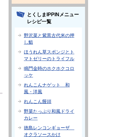
とくしまIPPINメニュー
レシピ一覧
野沢菜と紫黒古代米の押
し鮨
ほうれん草スポンジとト
マトゼリーのトライフル
鳴門金時のホクホクコロ
ッケ
れんこんナゲット 和
風・洋風
れんこん饅頭
野菜たっぷり和風ドライ
カレー
徳島レンコンギョーザ
オクラソースかけ