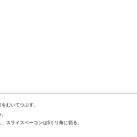
皮をむいてつぶす。
る。
し
、スライスベーコンは5ミリ角に切る。