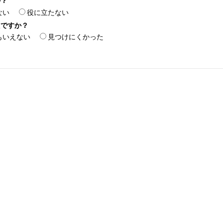
か？
ない
役に立たない
たですか？
もいえない
見つけにくかった