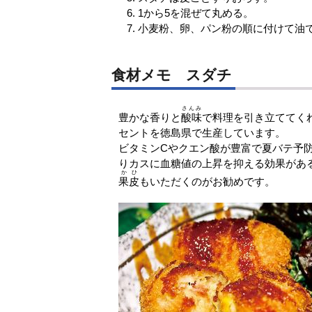
1から5を混ぜて丸める。
小麦粉、卵、パン粉の順に付けて油
食材メモ スダチ
さんみ
豊かな香りと
酸味
で料理を引き立ててく
セントを徳島県で生産しています。
ビタミンCやクエン酸が豊富で夏バテ予防
りカスに血糖値の上昇を抑える効果があ
かひ
果皮
もいただくのがお勧めです。