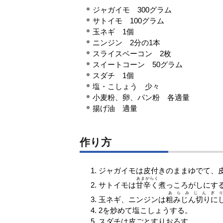
ジャガイモ 300グラム
サトイモ 100グラム
玉ネギ 1個
ニンジン 2分の1本
スライスベーコン 2枚
スイートコーン 50グラム
スダチ 1個
塩・こしょう 少々
小麦粉、卵、パン粉 各適量
揚げ油 適量
作り方
ジャガイモは皮付きのままゆでて、
あまがらく
サトイモは
甘辛く
煮っころがしにす
あらみじんぎり
玉ネギ、ニンジンは
粗みじん切りに
2を炒めて塩こしょうする。
スダチは皮ごとすりおろす。