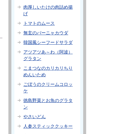
肉厚しいたけの肉詰め揚
げ
トマトのムース
無玄のバーニャカウダ
韓国風シーフードサラダ
アツアツあ～わ（阿波）
グラタン
こまつなのカリカリちり
めんいため
ごぼうのクリームコロッ
ケ
徳島野菜とお魚のグラタ
ン
やさいどん
人参スティッククッキー