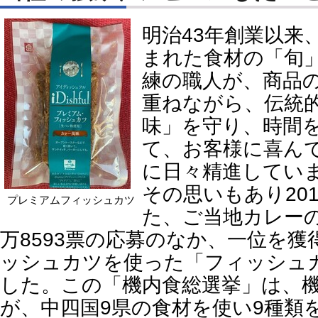
明治43年創業以来
まれた食材の「旬
練の職人が、商品
重ねながら、伝統
味」を守り、時間
て、お客様に喜ん
に日々精進してい
その思いもあり20
プレミアムフィッシュカツ
た、ご当地カレー
万8593票の応募のなか、一位を
ッシュカツを使った「フィッシュ
した。この「機内食総選挙」は、
が、中四国9県の食材を使い9種類