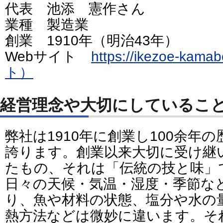
代表 池添 憲作さん
業種 製造業
創業 1910年（明治43年）
Webサイト
https://ikezoe-k
ト）
経営理念や大切にしているこ
弊社は1910年に創業し100余年の
誇ります。創業以来大切に受け継
たもの、それは「伝統の技と味」
日々の天候・気温・湿度・季節な
り、魚や材料の状態、塩分や水の
熱方法などは微妙に違います。そ