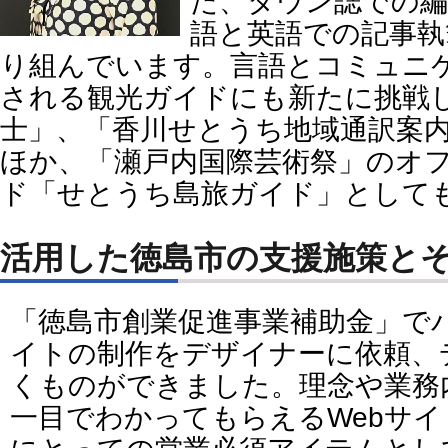
た、タウン誌での編
語と英語での記事執
り組んでいます。言語とコミュニ
される観光ガイドにも新たに挑戦
士」、「香川せとうち地域通訳案
ほか、「瀬戸内国際芸術祭」のオ
ド「せとうち島旅ガイド」として
活用した徳島市の支援施策と
「徳島市創業促進事業補助金」でパ
イトの制作をデザイナーに依頼、
くものができました。理念や業務
一目でわかってもらえるWebサ