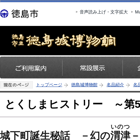
この
音声読み上げ・文字拡大
Mu
トップページ
徳島城博物館
名品紹介
名
とくしまヒストリー ～第
いのつ
城下町誕生秘話 －幻の
渭津