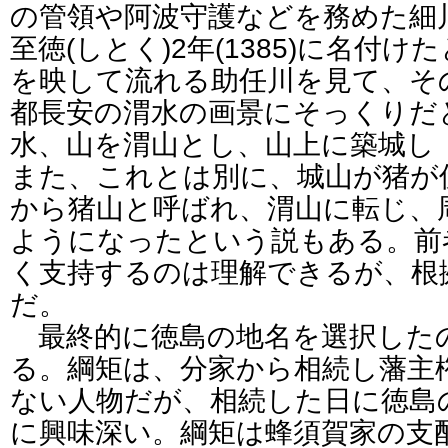
の管領や阿波守護などを務めた細川
至徳(しとく)2年(1385)に名付
を映して流れる助任川を見て、そ
都長安の渭水の画景にそっくりだ
水、山を渭山とし、山上に築城し
また、これとは別に、城山が猪が
から猪山と呼ばれ、渭山に転じ、
ようになったという説もある。前
く支持するのは理解できるが、根
だ。
最終的に徳島の地名を選択したの
る。綱矩は、分家から相続し藩主
ない人物だが、相続した日に徳島
に興味深い。綱矩は蜂須賀家の支