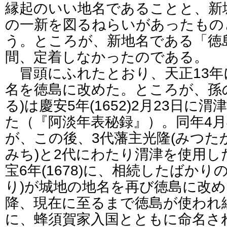
縁起のいい地名であることと、新
の一新を図るねらいがあったもの
う。ところが、新地名である「徳島
間、定着しなかったのである。
冒頭にふれたとおり、天正13年
名を徳島に改めた。ところが、孫の
る)は慶安5年(1652)2月23日
た（『阿淡年表秘録』）。同年4月
が、この後、3代藩主光隆(みつたか
みち)と2代にわたり渭津を使用し
宝6年(1678)に、相続したばかり
り)が城地の地名を再び徳島に改
降、現在に至るまで徳島が使われ
に、蜂須賀家入国とともに命名さ