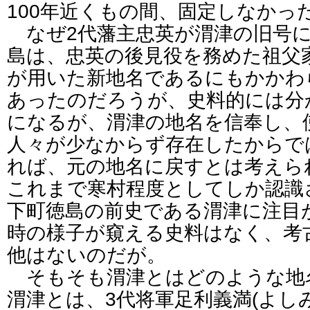
100年近くもの間、固定しなかっ
なぜ2代藩主忠英が渭津の旧号に
島は、忠英の後見役を務めた祖父家
が用いた新地名であるにもかかわ
あったのだろうが、史料的には分
になるが、渭津の地名を信奉し、
人々が少なからず存在したからで
れば、元の地名に戻すとは考えら
これまで寒村程度としてしか認識
下町徳島の前史である渭津に注目
時の様子が窺える史料はなく、考
他はないのだが。
そもそも渭津とはどのような地
渭津とは、3代将軍足利義満(よし