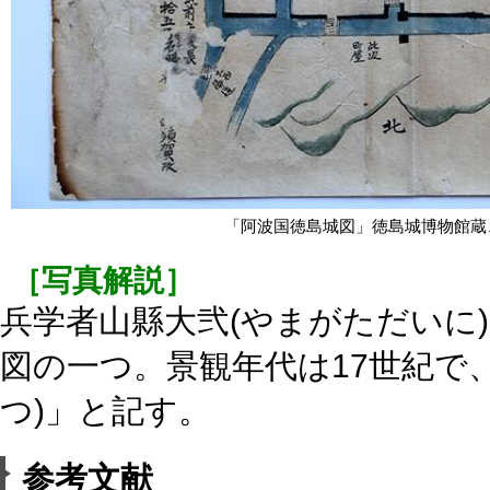
「阿波国徳島城図」徳島城博物館蔵
［写真解説］
兵学者山縣大弐(やまがただいに
図の一つ。景観年代は17世紀で
つ)」と記す。
参考文献