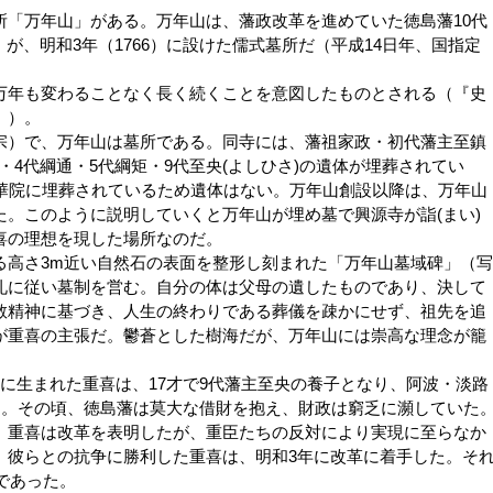
「万年山」がある。万年山は、藩政改革を進めていた徳島藩10代
01）が、明和3年（1766）に設けた儒式墓所だ（平成14日年、国指定
年も変わることなく長く続くことを意図したものとされる（『史
』）。
宗）で、万年山は墓所である。同寺には、藩祖家政・初代藩主至鎮
隆・4代綱通・5代綱矩・9代至央(よしひさ)の遺体が埋葬されてい
浄華院に埋葬されているため遺体はない。万年山創設以降は、万年山
。このように説明していくと万年山が埋め墓で興源寺が詣(まい)
喜の理想を現した場所なのだ。
高さ3m近い自然石の表面を整形し刻まれた「万年山墓域碑」（写
礼に従い墓制を営む。自分の体は父母の遺したものであり、決して
教精神に基づき、人生の終わりである葬儀を疎かにせず、祖先を追
が重喜の主張だ。鬱蒼とした樹海だが、万年山には崇高な理念が籠
に生まれた重喜は、17才で9代藩主至央の養子となり、阿波・淡路
た。その頃、徳島藩は莫大な借財を抱え、財政は窮乏に瀕していた
、重喜は改革を表明したが、重臣たちの反対により実現に至らなか
、彼らとの抗争に勝利した重喜は、明和3年に改革に着手した。そ
であった。