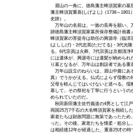
眉山の一角に、徳島藩主蜂須賀家の墓所
藩主蜂須賀重喜(しげよし)（1738～18
史跡）。
万年山の名前は、一族の長寿を願い、万
跡徳島藩主蜂須賀家墓所保存整備計画書
蜂須賀家の菩提寺は助任の興源寺（臨済
(よししげ)・2代忠英(ただてる)・3代光
る。6代宗員は火葬、7代宗英は京都清
には遺体が、興源寺には遺髪が納められた
り墓となるが、万年山は創設者である重
万年山設立のねらいは、眉山中腹にある
真）でうかがえる。仏式によらず儒教の
父母を軽んじてはいけないと述べる。儒
慕して、その祭祀を丁寧に行うというの
められていたのだ。
秋田新田藩主佐竹義道の4男として江戸
両国25万7千石の大名蜂須賀家を相続し
家老たちは財政問題に無策であったため
った。その後、家老たちを懐柔・処分し
は相続後12年が経過した、重喜29才の時