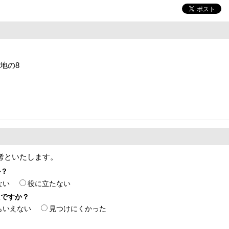
番地の8
考といたします。
か？
ない
役に立たない
たですか？
もいえない
見つけにくかった