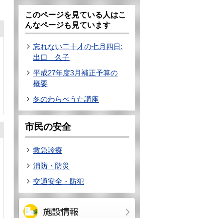
このページを見ている人はこ
んなページも見ています
忘れない二十才の七月四日:
出口 久子
平成27年度3月補正予算の
概要
冬のわらべうた講座
市民の安全
救急診療
消防・防災
交通安全・防犯