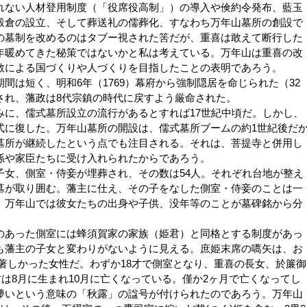
ない人材登用制度（「役席役高制」）の導入や倹約令発布、藍玉
穀倉の設立、そして葬送礼の儒葬化、すなわち万年山墓所の創設で
の墓制を改めるのはタブー視された筈だが、重喜は敢えて断行した
年暖めてきた秘策ではないかと私は考えている。万年山は重喜の改
教による国づくりや人づくりを目指したことの表明であろう。
は短く、明和6年（1769）幕府から強制隠居を命じられた（32
され、藩政は8代宗鎮の時代に戻すよう厳命された。
に、儒式墓所設立の流行があるとすれば17世紀中頃だ。しかし、
式に復した。万年山墓所の開設は、儒式墓所ブームの約1世紀後だ
墓所が継続したという点でも注目される。それは、菩提寺と併用し
孫や家臣たちに受け入れられたからであろう。
女、側室・侍妾が埋葬され、その数は54人。それぞれ台地が整え
墓が取り囲む。藩主に仕え、その子をなした側室・侍妾のことは一
、万年山では彼女たちの出身や子供、没年等のことが墓碑銘から分
あった側室には蜂須賀家の家族（姫君）と同格とする制度があっ
も藩主の子女と変わりがないように見える。庶姫末席の嚆矢は、お
愛が著しかった女性だ。わずか18才で側室となり、重喜の長女、於簾御
君は8月に生まれ10月に亡くなっている。僅か2ヶ月で亡くなってし
儚いという意味の「秋露」の諡号が付けられたのであろう。万年山