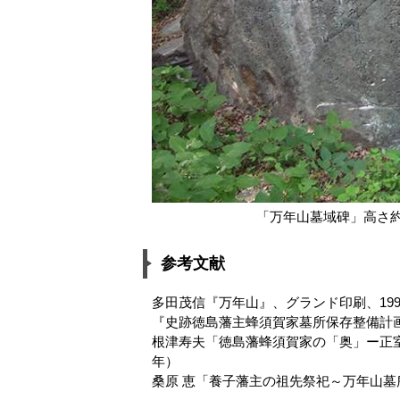
「万年山墓域碑」高さ約
参考文献
多田茂信『万年山』、グランド印刷、199
『史跡徳島藩主蜂須賀家墓所保存整備計画
根津寿夫「徳島藩蜂須賀家の「奥」ー正室
年）
桑原 恵「養子藩主の祖先祭祀～万年山墓