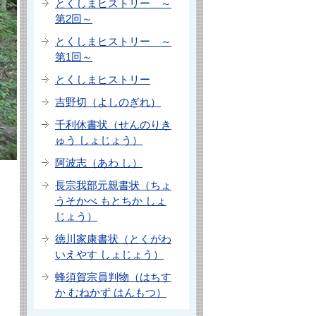
とくしまヒストリー ～
第2回～
とくしまヒストリー ～
第1回～
とくしまヒストリー
吉野切（よしのぎれ）
千利休書状（せんのりき
ゅう しょじょう）
阿波志（あわ し）
長宗我部元親書状（ちょ
うそかべ もとちか しょ
じょう）
徳川家康書状（とくがわ
いえやす しょじょう）
蜂須賀宗員判物（はちす
か むねかず はんもつ）