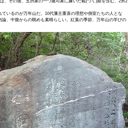
は、その後、五摂家の一つ鷹司家に嫁いだ載(つく)姫を含む、2男2
ているのが万年山だ。10代藩主重喜の理想や側室たちの人とな
勿論、中腹からの眺めも素晴らしい。紅葉の季節、万年山の学びの