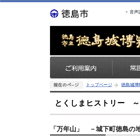
音声
トップページ
徳島城博
とくしまヒストリー ～
「万年山」 －城下町徳島の地