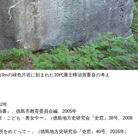
3mの緑色片岩に刻まれた10代藩主蜂須賀重喜の考え
2年
書』、徳島市教育委員会編、2005年
・こども・奥女中ー」（徳島地方史研究会『史窓』38号、2008
所をめぐって～」（徳島地方史研究会『史窓』46号、2016年）