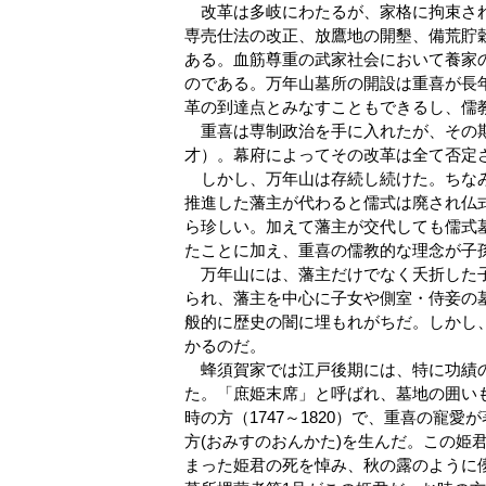
改革は多岐にわたるが、家格に拘束され
専売仕法の改正、放鷹地の開墾、備荒貯
ある。血筋尊重の武家社会において養家
のである。万年山墓所の開設は重喜が長
革の到達点とみなすこともできるし、儒
重喜は専制政治を手に入れたが、その期間
才）。幕府によってその改革は全て否定
しかし、万年山は存続し続けた。ちなみ
推進した藩主が代わると儒式は廃され仏
ら珍しい。加えて藩主が交代しても儒式
たことに加え、重喜の儒教的な理念が子
万年山には、藩主だけでなく夭折した子
られ、藩主を中心に子女や側室・侍妾の
般的に歴史の闇に埋もれがちだ。しかし
かるのだ。
蜂須賀家では江戸後期には、特に功績の
た。「庶姫末席」と呼ばれ、墓地の囲い
時の方（1747～1820）で、重喜の寵
方(おみすのおんかた)を生んだ。この姫
まった姫君の死を悼み、秋の露のように