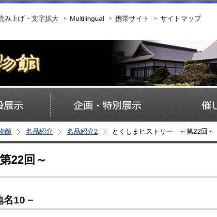
このページの本文へ移動
読み上げ・文字拡大
Multilingual
携帯サイト
サイトマップ
物館
名品紹介
名品紹介2
とくしまヒストリー ～第22回～
第22回～
名10－