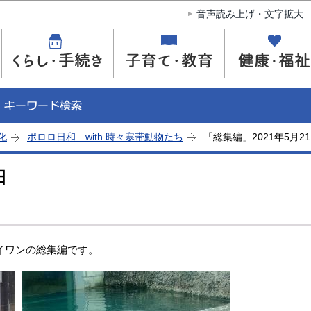
このページの本文へ移動
音声読み上げ・文字拡大
化
ポロロ日和 with 時々寒帯動物たち
「総集編」2021年5月2
日
イワンの総集編です。