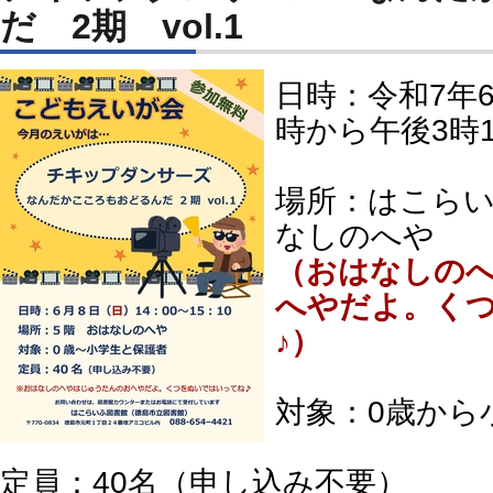
だ 2期 vol.1
日時：令和7年
時から午後3時1
場所：はこらい
なしのへや
（おはなしの
へやだよ。く
♪）
対象：0歳から
定員：40名（申し込み不要）