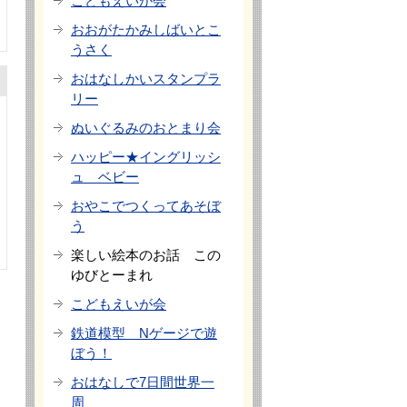
こどもえいが会
おおがたかみしばいとこ
うさく
おはなしかいスタンプラ
リー
ぬいぐるみのおとまり会
ハッピー★イングリッシ
ュ ベビー
おやこでつくってあそぼ
う
楽しい絵本のお話 この
ゆびとーまれ
こどもえいが会
鉄道模型 Nゲージで遊
ぼう！
おはなしで7日間世界一
周