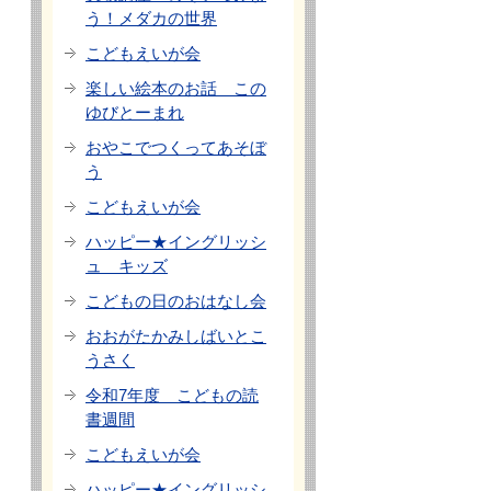
う！メダカの世界
こどもえいが会
楽しい絵本のお話 この
ゆびとーまれ
おやこでつくってあそぼ
う
こどもえいが会
ハッピー★イングリッシ
ュ キッズ
こどもの日のおはなし会
おおがたかみしばいとこ
うさく
令和7年度 こどもの読
書週間
こどもえいが会
ハッピー★イングリッシ