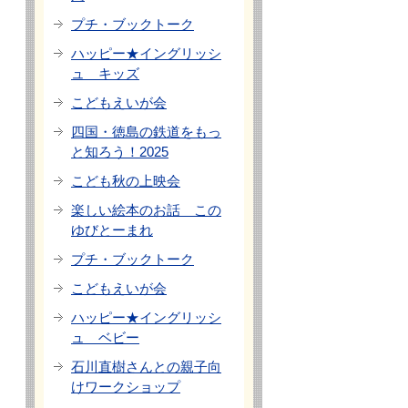
プチ・ブックトーク
ハッピー★イングリッシ
ュ キッズ
こどもえいが会
四国・徳島の鉄道をもっ
と知ろう！2025
こども秋の上映会
楽しい絵本のお話 この
ゆびとーまれ
プチ・ブックトーク
こどもえいが会
ハッピー★イングリッシ
ュ ベビー
石川直樹さんとの親子向
けワークショップ