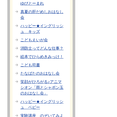
ゆびとーまれ
真夏の肝だめしおはなし
会
ハッピー★イングリッシ
ュ キッズ
こどもえいが会
消防士ってどんな仕事？
絵本でひらめきみっけ！
こども司書
たなばたのおはなし会
笑顔がひろがる♪アニマ
シオン「雨とシャボン玉
のおはなし会」
ハッピー★イングリッシ
ュ ベビー
実験講座 のぞいてみよ