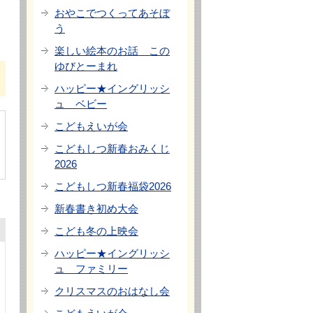
おやこでつくってあそぼ
う
楽しい絵本のお話 この
ゆびとーまれ
ハッピー★イングリッシ
ュ ベビー
こどもえいが会
こどもしつ新春おみくじ
2026
こどもしつ新春福袋2026
新春書き初め大会
こども冬の上映会
ハッピー★イングリッシ
ュ ファミリー
クリスマスのおはなし会