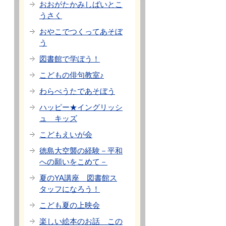
おおがたかみしばいとこ
うさく
おやこでつくってあそぼ
う
図書館で学ぼう！
こどもの俳句教室♪
わらべうたであそぼう
ハッピー★イングリッシ
ュ キッズ
こどもえいが会
徳島大空襲の経験－平和
への願いをこめて－
夏のYA講座 図書館ス
タッフになろう！
こども夏の上映会
楽しい絵本のお話 この