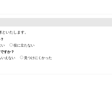
考といたします。
か？
ない
役に立たない
たですか？
もいえない
見つけにくかった