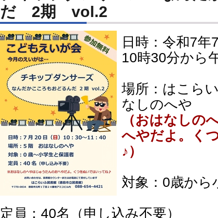
だ 2期 vol.2
日時：令和7年
10時30分から
場所：はこらい
なしのへや
（おはなしの
へやだよ。く
♪）
対象：0歳から
定員：40名（申し込み不要）