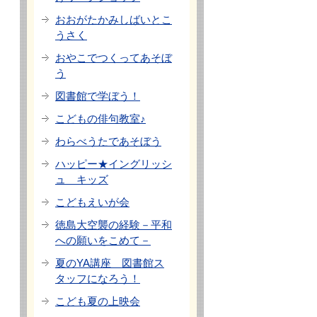
おおがたかみしばいとこ
うさく
おやこでつくってあそぼ
う
図書館で学ぼう！
こどもの俳句教室♪
わらべうたであそぼう
ハッピー★イングリッシ
ュ キッズ
こどもえいが会
徳島大空襲の経験－平和
への願いをこめて－
夏のYA講座 図書館ス
タッフになろう！
こども夏の上映会