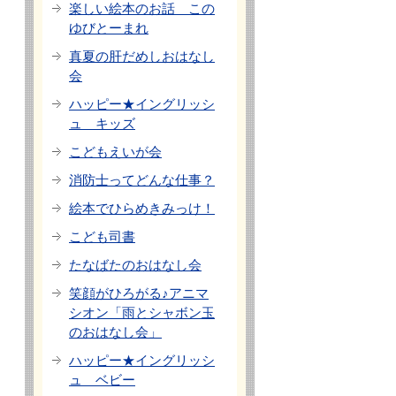
楽しい絵本のお話 この
ゆびとーまれ
真夏の肝だめしおはなし
会
ハッピー★イングリッシ
ュ キッズ
こどもえいが会
消防士ってどんな仕事？
絵本でひらめきみっけ！
こども司書
たなばたのおはなし会
笑顔がひろがる♪アニマ
シオン「雨とシャボン玉
のおはなし会」
ハッピー★イングリッシ
ュ ベビー