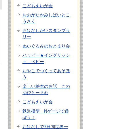
こどもえいが会
おおがたかみしばいとこ
うさく
おはなしかいスタンプラ
リー
ぬいぐるみのおとまり会
ハッピー★イングリッシ
ュ ベビー
おやこでつくってあそぼ
う
楽しい絵本のお話 この
ゆびとーまれ
こどもえいが会
鉄道模型 Nゲージで遊
ぼう！
おはなしで7日間世界一