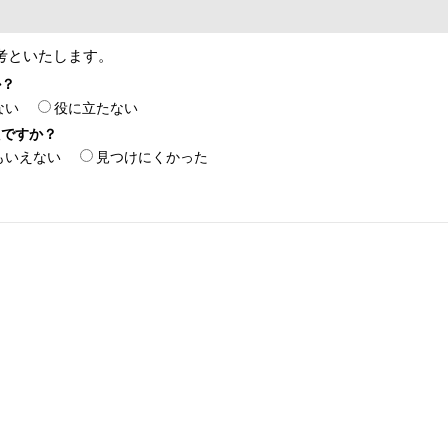
考といたします。
か？
ない
役に立たない
たですか？
もいえない
見つけにくかった