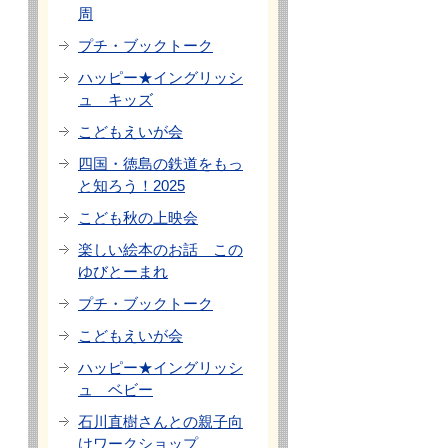
周
プチ・ブックトーク
ハッピー★イングリッシ
ュ キッズ
こどもえいが会
四国・徳島の鉄道をもっ
と知ろう！2025
こども秋の上映会
楽しい絵本のお話 この
ゆびとーまれ
プチ・ブックトーク
こどもえいが会
ハッピー★イングリッシ
ュ ベビー
石川直樹さんとの親子向
けワークショップ