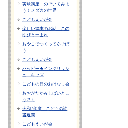
実験講座 のぞいてみよ
う！メダカの世界
こどもえいが会
楽しい絵本のお話 この
ゆびとーまれ
おやこでつくってあそぼ
う
こどもえいが会
ハッピー★イングリッシ
ュ キッズ
こどもの日のおはなし会
おおがたかみしばいとこ
うさく
令和7年度 こどもの読
書週間
こどもえいが会