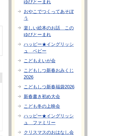
ゆびとーまれ
おやこでつくってあそぼ
う
楽しい絵本のお話 この
ゆびとーまれ
ハッピー★イングリッシ
ュ ベビー
こどもえいが会
こどもしつ新春おみくじ
2026
こどもしつ新春福袋2026
新春書き初め大会
こども冬の上映会
ハッピー★イングリッシ
ュ ファミリー
クリスマスのおはなし会