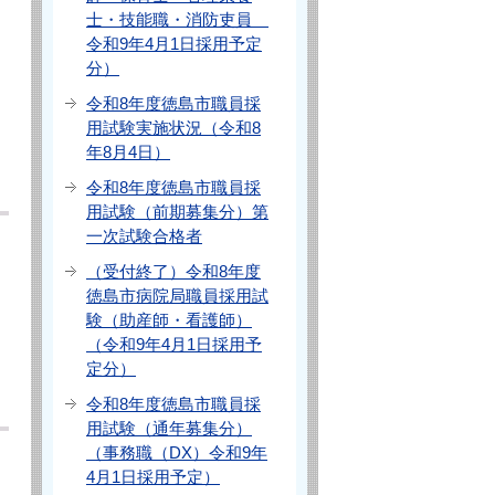
士・技能職・消防吏員
令和9年4月1日採用予定
分）
令和8年度徳島市職員採
用試験実施状況（令和8
年8月4日）
令和8年度徳島市職員採
用試験（前期募集分）第
一次試験合格者
（受付終了）令和8年度
徳島市病院局職員採用試
験（助産師・看護師）
（令和9年4月1日採用予
定分）
令和8年度徳島市職員採
用試験（通年募集分）
（事務職（DX）令和9年
4月1日採用予定）