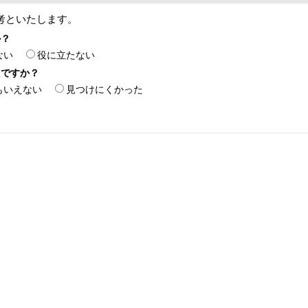
考といたします。
か？
ない
役に立たない
たですか？
もいえない
見つけにくかった