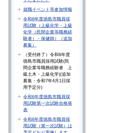
就職イベント等参加情報
令和6年度徳島市職員採
用試験（上級化学・上級
化学（民間企業等職務経
験者）・保健師）（追加
募集）
（受付終了）令和6年度
徳島市職員採用試験(民
間企業等職務経験者 上
級土木・上級化学)(追加
募集・令和7年4月1日採
用予定分)
令和6年度徳島市職員採
用試験第一次試験合格発
表
令和6年度徳島市職員採
用試験（第一次試験）は
予定どおり実施します