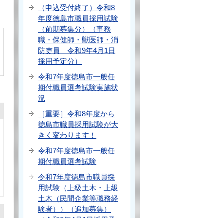
（申込受付終了）令和8
年度徳島市職員採用試験
（前期募集分）（事務
職・保健師・獣医師・消
防吏員 令和9年4月1日
採用予定分）
令和7年度徳島市一般任
期付職員選考試験実施状
況
［重要］令和8年度から
徳島市職員採用試験が大
きく変わります！
令和7年度徳島市一般任
期付職員選考試験
令和7年度徳島市職員採
用試験（上級土木・上級
土木（民間企業等職務経
験者））（追加募集）