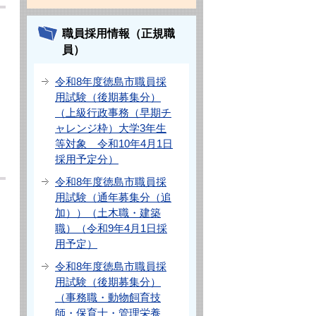
職員採用情報（正規職
員）
令和8年度徳島市職員採
用試験（後期募集分）
（上級行政事務（早期チ
ャレンジ枠）大学3年生
等対象 令和10年4月1日
採用予定分）
令和8年度徳島市職員採
用試験（通年募集分（追
加））（土木職・建築
職）（令和9年4月1日採
用予定）
令和8年度徳島市職員採
用試験（後期募集分）
（事務職・動物飼育技
師・保育士・管理栄養