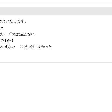
考といたします。
か？
ない
役に立たない
たですか？
もいえない
見つけにくかった