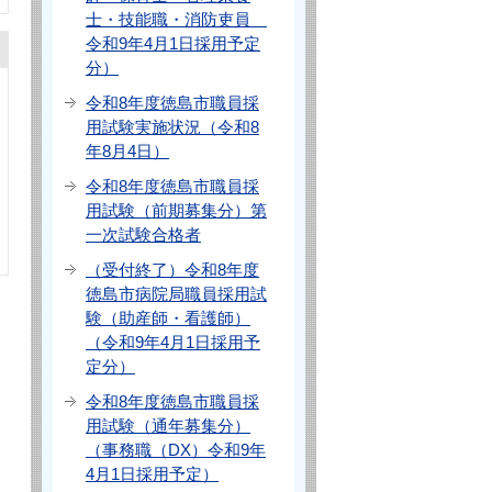
士・技能職・消防吏員
令和9年4月1日採用予定
分）
令和8年度徳島市職員採
用試験実施状況（令和8
年8月4日）
令和8年度徳島市職員採
用試験（前期募集分）第
一次試験合格者
（受付終了）令和8年度
徳島市病院局職員採用試
験（助産師・看護師）
（令和9年4月1日採用予
定分）
令和8年度徳島市職員採
用試験（通年募集分）
（事務職（DX）令和9年
4月1日採用予定）