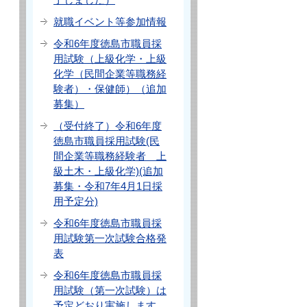
就職イベント等参加情報
令和6年度徳島市職員採
用試験（上級化学・上級
化学（民間企業等職務経
験者）・保健師）（追加
募集）
（受付終了）令和6年度
徳島市職員採用試験(民
間企業等職務経験者 上
級土木・上級化学)(追加
募集・令和7年4月1日採
用予定分)
令和6年度徳島市職員採
用試験第一次試験合格発
表
令和6年度徳島市職員採
用試験（第一次試験）は
予定どおり実施します