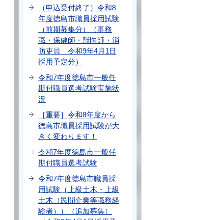
（申込受付終了）令和8
年度徳島市職員採用試験
（前期募集分）（事務
職・保健師・獣医師・消
防吏員 令和9年4月1日
採用予定分）
令和7年度徳島市一般任
期付職員選考試験実施状
況
［重要］令和8年度から
徳島市職員採用試験が大
きく変わります！
令和7年度徳島市一般任
期付職員選考試験
令和7年度徳島市職員採
用試験（上級土木・上級
土木（民間企業等職務経
験者））（追加募集）