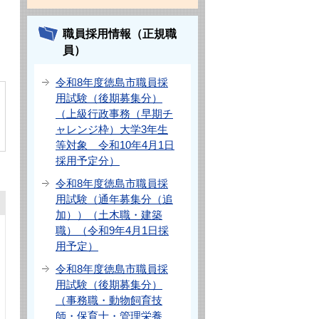
職員採用情報（正規職
員）
令和8年度徳島市職員採
用試験（後期募集分）
（上級行政事務（早期チ
ャレンジ枠）大学3年生
等対象 令和10年4月1日
採用予定分）
令和8年度徳島市職員採
用試験（通年募集分（追
加））（土木職・建築
職）（令和9年4月1日採
用予定）
令和8年度徳島市職員採
用試験（後期募集分）
（事務職・動物飼育技
師・保育士・管理栄養