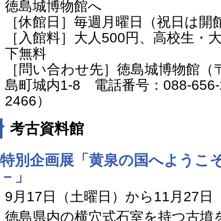
徳島城博物館へ
［休館日］毎週月曜日（祝日は開
［入館料］大人500円、高校生・大
下無料
［問い合わせ先］徳島城博物館（〒7
島町城内1-8 電話番号：088-656-25
2466）
考古資料館
特別企画展「黄泉の国へようこ
－」
9月17日（土曜日）から11月27
徳島県内の横穴式石室を持つ古墳