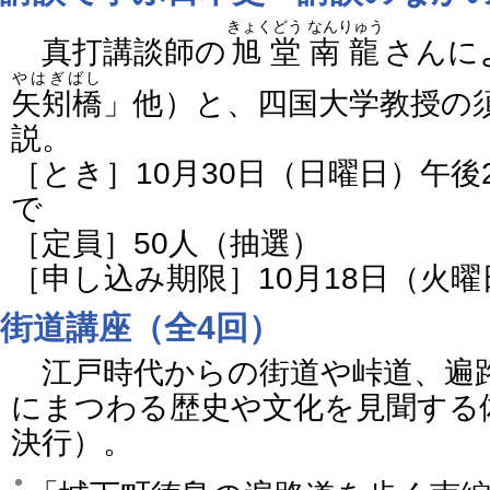
きょくどう なんりゅう
真打講談師の
旭堂南龍
さんに
やはぎばし
矢矧橋
」他）と、四国大学教授の
説。
［とき］10月30日（日曜日）午後
で
［定員］50人（抽選）
［申し込み期限］10月18日（火
街道講座（全4回）
江戸時代からの街道や峠道、遍
にまつわる歴史や文化を見聞する
決行）。