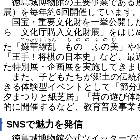
徳島城博物館の主要事業である
展）を毎年約6回開催しています
国宝・重要文化財を一挙公開し
ら 文化庁購入文化財展」をはじ
てっかりょうらん
もののふのび
た「
鐡華繚乱
ものゝふの美
」や
「王手！将棋の日本史」など、最
た特別展・企画展を実施してきま
また、子どもたちが郷土の伝統
きる体験型イベントとして「節分
夕まつりと紙芝居」「昔の遊び体
的に開催するなど、教育普及事業
SNSで魅力を発信
徳島城博物館公式ツイッターで