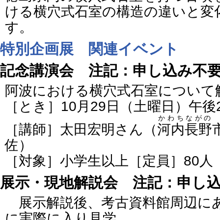
ける横穴式石室の構造の違いと変
す。
特別企画展 関連イベント
記念講演会 注記：申し込み不
阿波における横穴式石室について
［とき］10月29日（土曜日）午後
かわちながの
［講師］太田宏明さん（
河内長野
佐）
［対象］小学生以上［定員］80人
展示・現地解説会 注記：申し
展示解説後、考古資料館周辺に
に実際に入り見学。