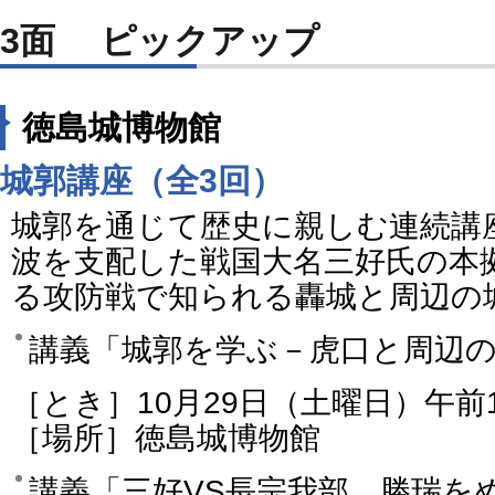
3面 ピックアップ
徳島城博物館
城郭講座（全3回）
城郭を通じて歴史に親しむ連続講
波を支配した戦国大名三好氏の本
る攻防戦で知られる轟城と周辺の
講義「城郭を学ぶ－虎口と周辺
［とき］10月29日（土曜日）午前1
［場所］徳島城博物館
講義「三好VS長宗我部 勝瑞を