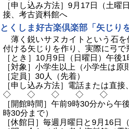
［申し込み方法］9月17日（土曜
接、考古資料館へ
とくしま好古楽倶楽部「矢じり
薄く鋭いサヌカイトという石を
付ける矢じりを作り、実際に弓で
［とき］10月9日（日曜日）午後
［対象］小学生以上（小学生は原
［定員］30人（先着）
［申し込み方法］電話または直接
◇ ◇ ◇ ◇ ◇
［開館時間］午前9時30分から午
時30分まで）
［休館日］毎週月曜日と9月16日