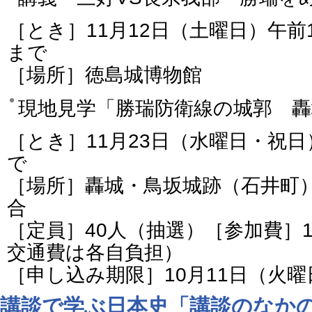
［とき］11月12日（土曜日）午前1
まで
［場所］徳島城博物館
現地見学「勝瑞防衛線の城郭 轟
［とき］11月23日（水曜日・祝
で
［場所］轟城・鳥坂城跡（石井町）
合
［定員］40人（抽選）［参加費］1
交通費は各自負担）
［申し込み期限］10月11日（火
講談で学ぶ日本史「講談のなか