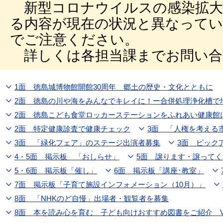
新型コロナウイルスの感染拡大
る内容が現在の状況と異なって
でご注意ください。
詳しくは各担当課までお問い合
1面 徳島城博物館開館30周年 郷土の歴史・文化とともに
2面 徳島の川や海をみんなでキレイに！ー合併処理浄化槽で
2面 徳島こども食堂ロッカーステーションをふれあい健康館
2面 特定健康診査で健康チェック
3面 「人権を考える
3面 「緑化フェア」のステージ出演者募集
3面 ピック
4・5面 掲示板 「おしらせ」
5面 譲ります・譲って
5・6面 掲示板「催し」
6面 掲示板「講座･教室」
7面 掲示板「子育て施設インフォメーション（10月）」
8面 「NHKのど自慢」出場者・観覧者を募集
8面 本を読み心を育む 子ども向けおすすめ図書をご紹介 Vol