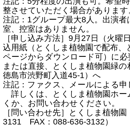
注記：5分程度の出演も可。希望
整させていただく場合があります
注記：1グループ最大8人。出演者
室、控室はありません。
［申し込み方法］9月27日（火曜
込用紙（とくしま植物園で配布、
ページからダウンロード可）に必
または直接、とくしま植物園緑の相談
徳島市渋野町入道45-1）へ
注記：ファクス、メールによる
詳しくは、とくしま植物園ホー
くか、お問い合わせください。
［問い合わせ先］とくしま植物園（電
3131 FAX：088-636-3132）