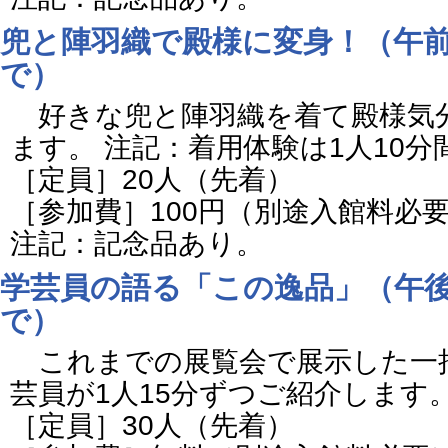
兜と陣羽織で殿様に変身！（午前
で）
好きな兜と陣羽織を着て殿様気
ます。 注記：着用体験は1人10分
［定員］20人（先着）
［参加費］100円（別途入館料必
注記：記念品あり。
学芸員の語る「この逸品」（午後
で）
これまでの展覧会で展示した一
芸員が1人15分ずつご紹介します
［定員］30人（先着）