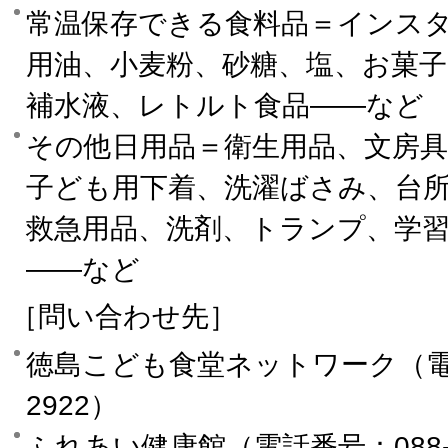
常温保存できる食料品＝インス
用油、小麦粉、砂糖、塩、お菓
補水液、レトルト食品――など
その他日用品＝衛生用品、文房
子ども用下着、洗濯ばさみ、台
救急用品、洗剤、トランプ、学
――など
［問い合わせ先］
徳島こども食堂ネットワーク（電話番
2922）
ふれあい健康館（電話番号：088-657