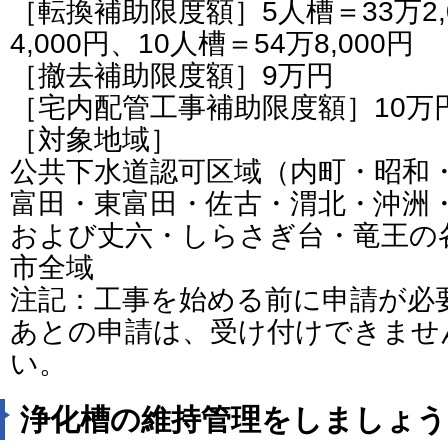
［転換補助限度額］5人槽＝33万2,
4,000円、10人槽＝54万8,000円
［撤去補助限度額］9万円
［宅内配管工事補助限度額］10万
［対象地域］
公共下水道認可区域（内町・昭和
富田・東富田・佐古・渭北・沖洲
および丈六・しらさぎ台・竜王の
市全域
注記：工事を始める前に申請が必
あとの申請は、受け付けできませ
い。
浄化槽の維持管理をしましょう