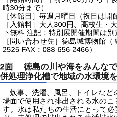
時30分まで）
［休館日］毎週月曜日（祝日は開
［入館料］大人300円、高校生・大
下無料 注記：特別展開催期間は別
［問い合わせ先］徳島城博物館（電話番
2525 FAX：088-656-2466）
2面 徳島の川や海をみんなでキレイに！ ー合
併処理浄化槽で地域の水環境
炊事、洗濯、風呂、トイレなど
場面で使用され排出される水のこ
す。水は私たちの生活にとって必