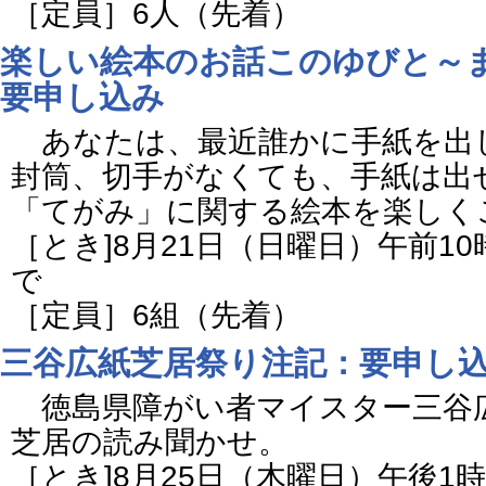
［定員］6人（先着）
楽しい絵本のお話このゆびと～
要申し込み
あなたは、最近誰かに手紙を出
封筒、切手がなくても、手紙は出
「てがみ」に関する絵本を楽しく
［とき]8月21日（日曜日）午前10
で
［定員］6組（先着）
三谷広紙芝居祭り注記：要申し
徳島県障がい者マイスター三谷
芝居の読み聞かせ。
［とき]8月25日（木曜日）午後1