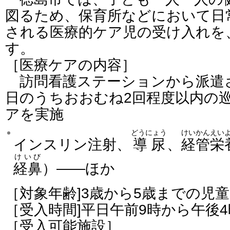
図るため、保育所などにおいて日
される医療的ケア児の受け入れを
す。
［医療ケアの内容］
訪問看護ステーションから派遣さ
日のうちおおむね2回程度以内の
アを実施
どうにょう
けいかんえい
インスリン注射、
導尿
、
経管栄
けいび
経鼻
）――ほか
［対象年齢]3歳から5歳までの児童
［受入時間]平日午前9時から午後
［受入可能施設］