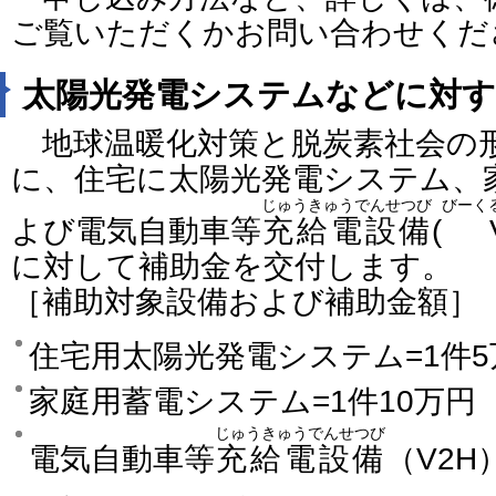
ご覧いただくかお問い合わせくだ
太陽光発電システムなどに対す
地球温暖化対策と脱炭素社会の
に、住宅に太陽光発電システム、
じゅうきゅうでんせつび
びーく
よび電気自動車等
充給電設備
(
に対して補助金を交付します。
［補助対象設備および補助金額］
住宅用太陽光発電システム=1件5
家庭用蓄電システム=1件10万円
じゅうきゅうでんせつび
電気自動車等
充給電設備
（V2H