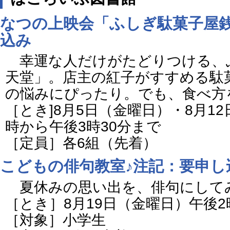
なつの上映会「ふしぎ駄菓子屋
込み
幸運な人だけがたどりつける、
天堂」。店主の紅子がすすめる駄
の悩みにぴったり。でも、食べ方
［とき]8月5日（金曜日）・8月1
時から午後3時30分まで
［定員］各6組（先着）
こどもの俳句教室♪注記：要申し
夏休みの思い出を、俳句にして
［とき］8月19日（金曜日）午後
［対象］小学生