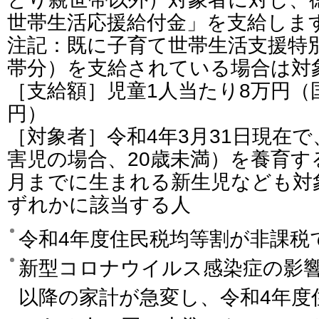
世帯生活応援給付金」を支給しま
注記：既に子育て世帯生活支援特
帯分）を支給されている場合は対
［支給額］児童1人当たり8万円（
円）
［対象者］令和4年3月31日現在で
害児の場合、20歳未満）を養育す
月までに生まれる新生児なども対
ずれかに該当する人
令和4年度住民税均等割が非課税
新型コロナウイルス感染症の影響
以降の家計が急変し、令和4年度