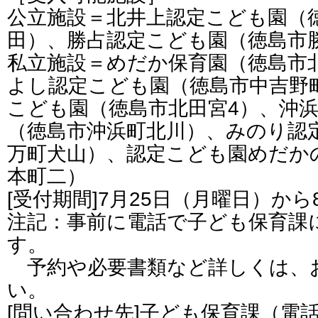
公立施設＝北井上認定こども園（
田）、勝占認定こども園（徳島市
私立施設＝めだか保育園（徳島市
よし認定こども園（徳島市中吉野
こども園（徳島市北田宮4）、沖
（徳島市沖浜町北川）、みのり認
万町犬山）、認定こども園めだか
本町二）
[受付期間]7月25日（月曜日）か
注記：事前に電話で子ども保育課
す。
予約や必要書類など詳しくは、
い。
[問い合わせ先]子ども保育課（電話番号