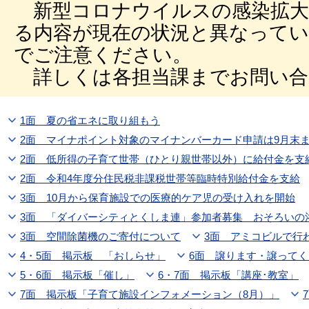
新型コロナウイルスの感染拡大
る内容が現在の状況と異なって
でご注意ください。
詳しくは各担当課までお問い合
1面 夏の省エネに取り組もう
2面 マイナポイント対象のマイナンバーカード申請は9月末
2面 低所得の子育て世帯（ひとり親世帯以外）に給付金を支
2面 令和4年度分住民税非課税世帯等臨時特別給付金を支給
3面 10月から保育施設での医療的ケア児の受け入れを開始
3面 「ダイバーシティとくしま連」参加者募集 おそろいの
3面 空間除菌機のご寄付について
3面 アミコビルで行
4・5面 掲示板 「おしらせ」
6面 譲ります・譲って
5・6面 掲示板「催し」
6・7面 掲示板「講座･教室」
7面 掲示板「子育て施設インフォメーション（8月）」