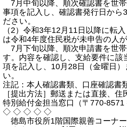
7月中旬以降、順次確認書を世帯
事項を記入し、確認書発行日から
ださい。
（2）令和3年12月11日以降に転
は令和4年度住民税が未申告の人
7月下旬以降、順次申請書を世帯
す。内容を確認し、支給要件に該
項を記入し、10月28日（金曜日
い。
注記：本人確認書類、口座確認書
［提出方法］郵送または直接、住
特別給付金担当窓口（〒770-8571
◇ ◇ ◇ ◇ ◇
徳島市役所1階国際親善コーナー