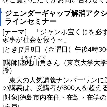
ジェンダーギャップ解消アクシ
ラインセミナー
[テーマ] 「ジャンボ宝くじを必
家事が社会を救う～」
[とき]7月8日（金曜日）午後4時3
せちやまかく
[講師]
瀬地山角
さん（東京大学大学
授）
東大の人気講義ナンバーワンに
の講義は、受講者が800人を超え
[対象]徳島市内在住・在勤・在学