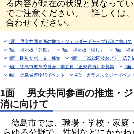
る内容が現在の状況と異なって
でご注意ください。 詳しくは
合わせください。
1面 男女共同参画の推進・ジェンダーギャップ解消に向けて
3面 掲示板「募集」
3面 掲示板「催し」
3面 掲
4面 防災サポーター募集
4面 「2022阿波おどり」広
4面 徳島市教育委員会 学芸員（正規職員）を募集
4面
4面 徳島城博物館イベント
4面 ガラススタジオイベン
1面 男女共同参画の推進・ジェンダーギャップ解
消に向けて
徳島市では、職場・学校・家庭
らゆる分野で、性別などにかかわ