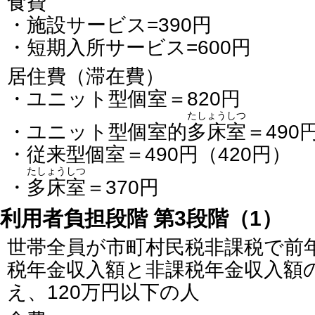
食費
・施設サービス=390円
・短期入所サービス=600円
居住費（滞在費）
・ユニット型個室＝820円
たしょうしつ
・ユニット型個室的
多床室
＝490
・従来型個室＝490円（420円）
たしょうしつ
・
多床室
＝370円
利用者負担段階 第3段階（1）
世帯全員が市町村民税非課税で前
税年金収入額と非課税年金収入額の
え、120万円以下の人