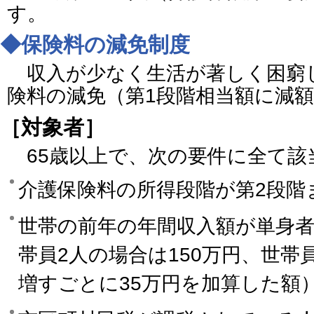
す。
◆保険料の減免制度
収入が少なく生活が著しく困窮
険料の減免（第1段階相当額に減
［対象者］
65歳以上で、次の要件に全て該
介護保険料の所得段階が第2段階
世帯の前年の年間収入額が単身者
帯員2人の場合は150万円、世帯
増すごとに35万円を加算した額