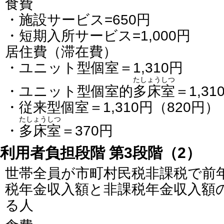
食費
・施設サービス=650円
・短期入所サービス=1,000円
居住費（滞在費）
・ユニット型個室＝1,310円
たしょうしつ
・ユニット型個室的
多床室
＝1,31
・従来型個室＝1,310円（820円）
たしょうしつ
・
多床室
＝370円
利用者負担段階 第3段階（2）
世帯全員が市町村民税非課税で前
税年金収入額と非課税年金収入額の
る人