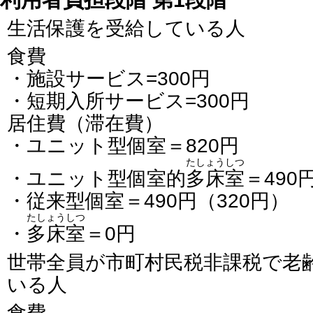
生活保護を受給している人
食費
・施設サービス=300円
・短期入所サービス=300円
居住費（滞在費）
・ユニット型個室＝820円
たしょうしつ
・ユニット型個室的
多床室
＝490
・従来型個室＝490円（320円）
たしょうしつ
・
多床室
＝0円
世帯全員が市町村民税非課税で老
いる人
食費