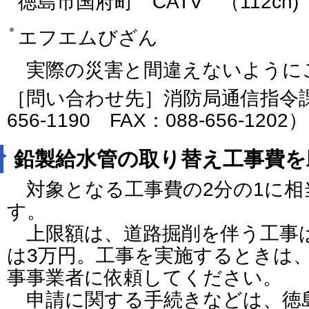
徳島市国府町
CATV
（112ch)
エフエムびざん
実際の災害と間違えないように
［問い合わせ先］消防局通信指令課
656-1190 FAX：088-656-1202）
鉛製給水管の取り替え工事費を
対象となる工事費の2分の1に相
す。
上限額は、道路掘削を伴う工事は
は3万円。工事を実施するときは
事事業者に依頼してください。
申請に関する手続きなどは、徳