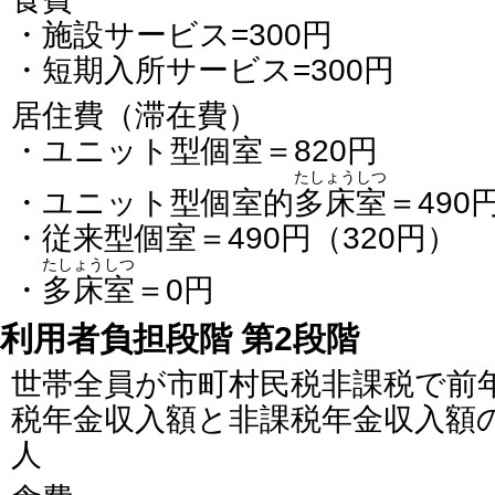
・施設サービス=300円
・短期入所サービス=300円
居住費（滞在費）
・ユニット型個室＝820円
たしょうしつ
・ユニット型個室的
多床室
＝490
・従来型個室＝490円（320円）
たしょうしつ
・
多床室
＝0円
利用者負担段階 第2段階
世帯全員が市町村民税非課税で前
税年金収入額と非課税年金収入額の
人