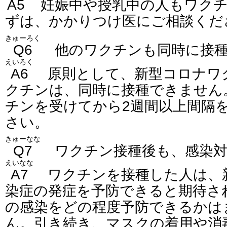
A5
妊娠中や授乳中の人もワクチ
ずは、かかりつけ医にご相談くだ
きゅーろく
Q6
他のワクチンも同時に接種
えいろく
A6
原則として、新型コロナワ
クチンは、同時に接種できません
チンを受けてから2週間以上間隔
さい。
きゅーなな
Q7
ワクチン接種後も、感染対
えいなな
A7
ワクチンを接種した人は、
染症の発症を予防できると期待さ
の感染をどの程度予防できるかは
ん。引き続き、マスクの着用や消