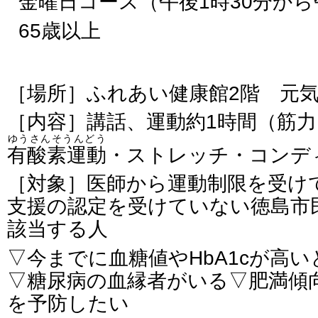
金曜日コース（午後1時30分から
65歳以上
［場所］ふれあい健康館2階 元
［内容］講話、運動約1時間（筋
ゆうさんそうんどう
有酸素運動
・ストレッチ・コンデ
［対象］医師から運動制限を受け
支援の認定を受けていない徳島市
該当する人
▽今までに血糖値やHbA1cが高
▽糖尿病の血縁者がいる▽肥満傾
を予防したい