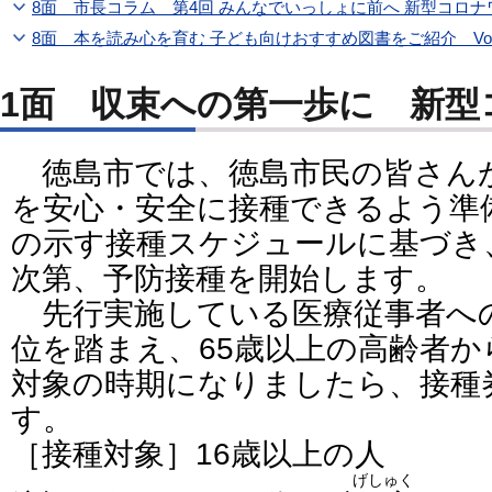
8面 市長コラム 第4回 みんなでいっしょに前へ 新型コロ
8面 本を読み心を育む 子ども向けおすすめ図書をご紹介 Vol
1面 収束への第一歩に 新型
徳島市では、徳島市民の皆さん
を安心・安全に接種できるよう準
の示す接種スケジュールに基づき
次第、予防接種を開始します。
先行実施している医療従事者へ
位を踏まえ、65歳以上の高齢者
対象の時期になりましたら、接種
す。
［接種対象］16歳以上の人
げしゅく