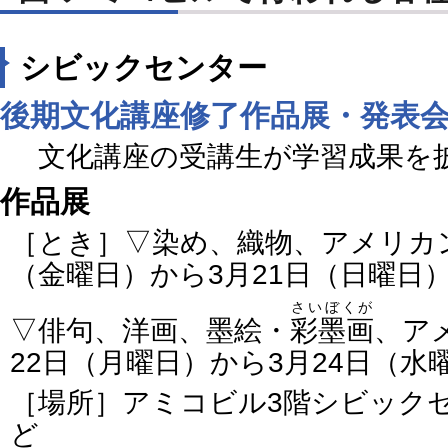
シビックセンター
後期文化講座修了作品展・発表
文化講座の受講生が学習成果を
作品展
［とき］▽染め、織物、アメリカン
（金曜日）から3月21日（日曜日
さいぼくが
▽俳句、洋画、墨絵・
彩墨画
、ア
22日（月曜日）から3月24日（水
［場所］アミコビル3階シビック
ど