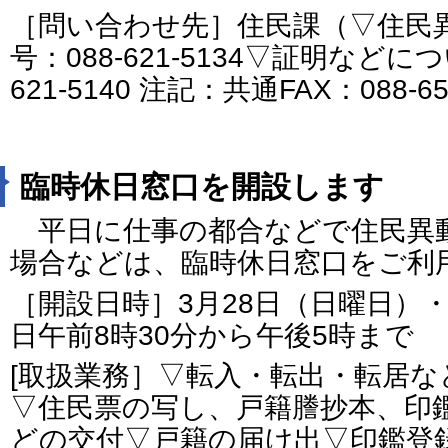
［問い合わせ先］住民課（▽住民
号：088-621-5134▽証明などに
621-5140 注記：共通FAX：088-6
臨時休日窓口を開設します
平日に仕事の都合などで住民異
場合などは、臨時休日窓口をご利
［開設日時］3月28日（日曜日）
日午前8時30分から午後5時まで
[取扱業務］▽転入・転出・転居
▽住民票の写し、戸籍謄抄本、印
どの交付▽戸籍の届け出▽印鑑登