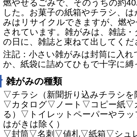
燃やせるごみで、そのうちの約4
した。お菓子の紙箱やチラシ、は
みはリサイクルできますが、燃や
されています。雑がみは、雑誌・
の日に、雑誌と束ねて出してくだ
注記：小さい雑がみは封筒に入れ
か、紙袋に詰めてひもで十字に縛
雑がみの種類
▽チラシ（新聞折り込みチラシを
▽カタログ▽ノート▽コピー紙▽
る）▽トイレットペーパーやラッ
はがきは除く）
▽封筒▽名刺▽値札▽紙箱▽シュ