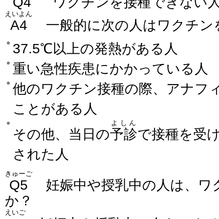
Q4
ワクチンを接種できない
えいよん
A4
一般的に次の人はワクチン
37.5℃以上の発熱がある人
重い急性疾患にかかっている人
他のワクチン接種の際、アナフ
ことがある人
よしん
その他、当日の
予診
で接種を受
された人
きゅーご
Q5
妊娠中や授乳中の人は、ワ
か？
えいご