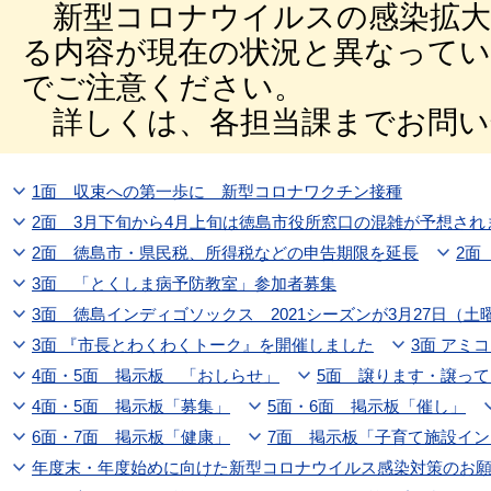
新型コロナウイルスの感染拡大
る内容が現在の状況と異なって
でご注意ください。
詳しくは、各担当課までお問い
1面 収束への第一歩に 新型コロナワクチン接種
2面 3月下旬から4月上旬は徳島市役所窓口の混雑が予想され
2面 徳島市・県民税、所得税などの申告期限を延長
2面
3面 「とくしま病予防教室」参加者募集
3面 徳島インディゴソックス 2021シーズンが3月27日（土
3面 『市長とわくわくトーク』を開催しました
3面 
4面・5面 掲示板 「おしらせ」
5面 譲ります・譲っ
4面・5面 掲示板「募集」
5面・6面 掲示板「催し」
6面・7面 掲示板「健康」
7面 掲示板「子育て施設イン
年度末・年度始めに向けた新型コロナウイルス感染対策のお