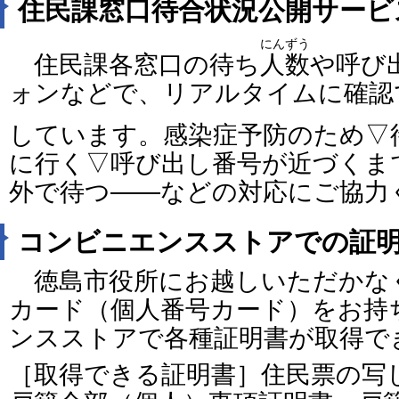
住民課窓口待合状況公開サービ
にんずう
住民課各窓口の待ち
人数
や呼び
ォンなどで、リアルタイムに確認
しています。感染症予防のため▽
に行く▽呼び出し番号が近づくま
外で待つ――などの対応にご協力
コンビニエンスストアでの証
徳島市役所にお越しいただかな
カード（個人番号カード）をお持
ンスストアで各種証明書が取得で
［取得できる証明書］住民票の写