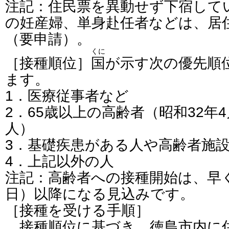
注記：住民票を異動せず
下宿
して
の妊産婦、単身赴任者などは、居
（要申請）。
くに
［接種順位］
国
が示す次の優先順
ます。
1．医療従事者など
2．65歳以上の高齢者（昭和32年
人）
3．基礎疾患がある人や高齢者施
4．上記以外の人
注記：高齢者への接種開始は、早く
日）以降になる見込みです。
［接種を受ける手順］
接種順位に基づき、徳島市内に