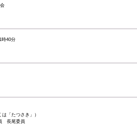
員会
1時40分
くは「たつさき」）
員 長尾委員