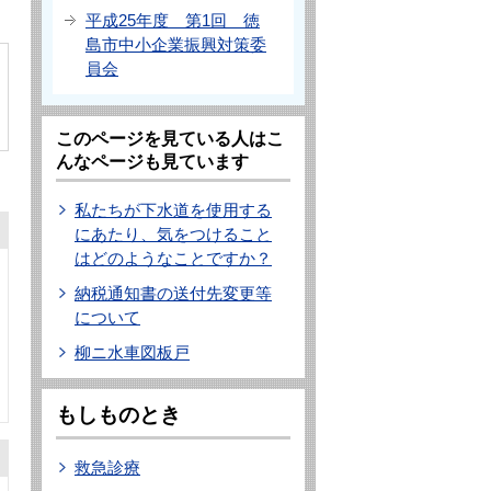
平成25年度 第1回 徳
島市中小企業振興対策委
員会
このページを見ている人はこ
んなページも見ています
私たちが下水道を使用する
にあたり、気をつけること
はどのようなことですか？
納税通知書の送付先変更等
について
柳ニ水車図板戸
もしものとき
救急診療