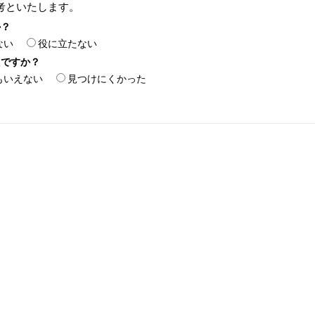
考といたします。
か？
ない
役に立たない
たですか？
もいえない
見つけにくかった