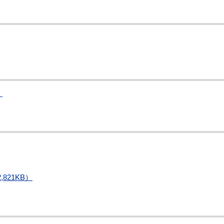
）
821KB）