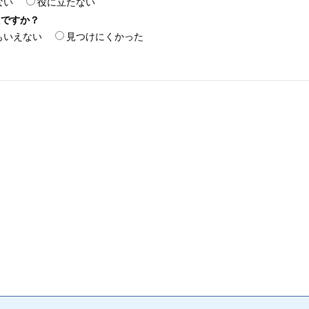
ない
役に立たない
たですか？
もいえない
見つけにくかった