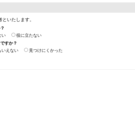
考といたします。
か？
ない
役に立たない
たですか？
もいえない
見つけにくかった