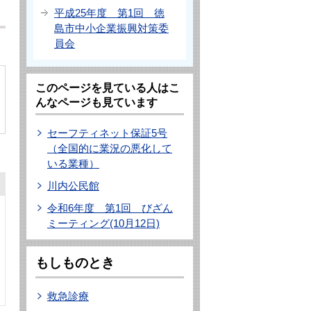
平成25年度 第1回 徳
島市中小企業振興対策委
員会
このページを見ている人はこ
んなページも見ています
セーフティネット保証5号
（全国的に業況の悪化して
いる業種）
川内公民館
令和6年度 第1回 びざん
ミーティング(10月12日)
もしものとき
救急診療