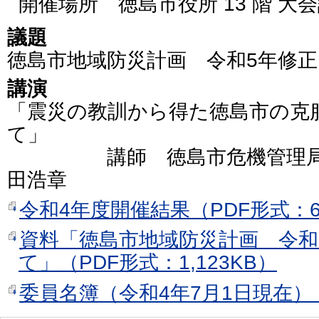
開催場所 徳島市役所 13 階 大
議題
徳島市地域防災計画 令和5年修
講演
「震災の教訓から得た徳島市の克
て」
講師 徳島市危機管理局 防
田浩章
令和4年度開催結果（PDF形式：6
資料「徳島市地域防災計画 令和
て」（PDF形式：1,123KB）
委員名簿（令和4年7月1日現在）（