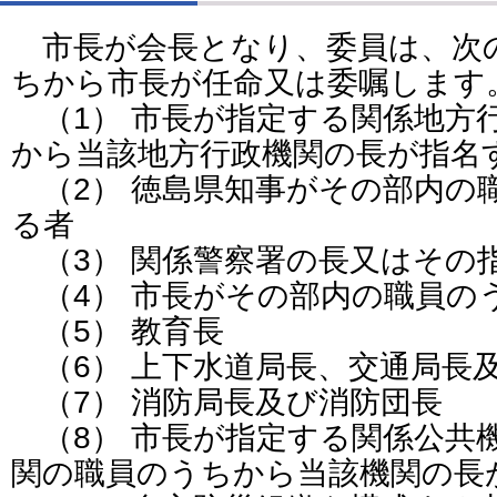
市長が会長となり、委員は、次
ちから市長が任命又は委嘱します
（1） 市長が指定する関係地方
から当該地方行政機関の長が指名
（2） 徳島県知事がその部内の
る者
（3） 関係警察署の長又はその
（4） 市長がその部内の職員の
（5） 教育長
（6） 上下水道局長、交通局長
（7） 消防局長及び消防団長
（8） 市長が指定する関係公共
関の職員のうちから当該機関の長