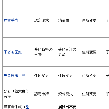
児童手当
認定請求
消滅届
住所変更
受給資格の
受給者証の
子ども医療
住所変更
申請
返却
児童扶養手当
住所変更
住所変更
住所変更
ひとり親家庭等
認定申請
資格喪失
住所変更
医療
障害者手帳（
身
届け出不要