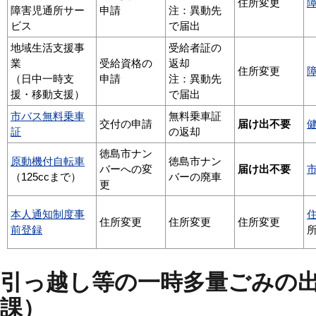
住所変更
障害児通所サー
申請
注：異動先
ビス
で届出
地域生活支援事
受給者証の
業
受給資格の
返却
住所変更
（日中一時支
申請
注：異動先
援・移動支援）
で届出
市バス無料乗車
無料乗車証
交付の申請
届け出不要
証
の返却
徳島市ナン
原動機付自転車
徳島市ナン
バーへの変
届け出不要
（125ccまで）
バーの廃車
更
本人通知制度事
住所変更
住所変更
住所変更
前登録
引っ越し等の一時多量ごみの
課）