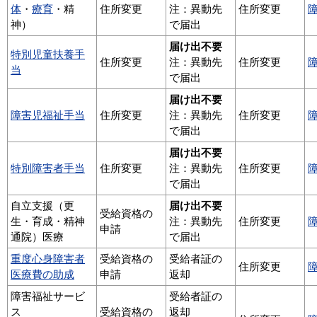
体
・
療育
・精
住所変更
注：異動先
住所変更
神）
で届出
届け出不要
特別児童扶養手
住所変更
注：異動先
住所変更
当
で届出
届け出不要
障害児福祉手当
住所変更
注：異動先
住所変更
で届出
届け出不要
特別障害者手当
住所変更
注：異動先
住所変更
で届出
自立支援（更
届け出不要
受給資格の
生・育成・精神
注：異動先
住所変更
申請
通院）医療
で届出
重度心身障害者
受給資格の
受給者証の
住所変更
医療費の助成
申請
返却
障害福祉サービ
受給者証の
ス
受給資格の
返却