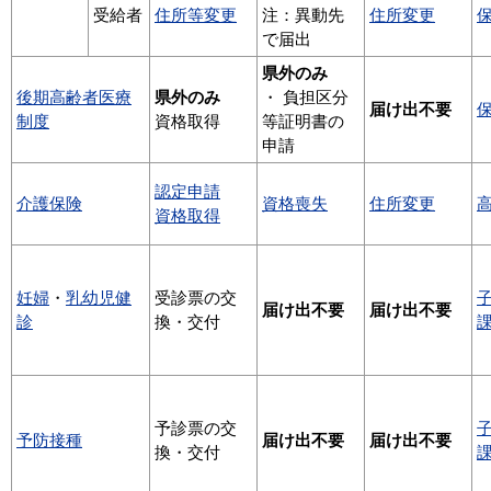
受給者
住所等変更
注：異動先
住所変更
で届出
県外のみ
後期高齢者医療
県外のみ
・ 負担区分
届け出不要
制度
資格取得
等証明書の
申請
認定申請
介護保険
資格喪失
住所変更
資格取得
妊婦
・
乳幼児健
受診票の交
届け出不要
届け出不要
診
換・交付
予診票の交
予防接種
届け出不要
届け出不要
換・交付