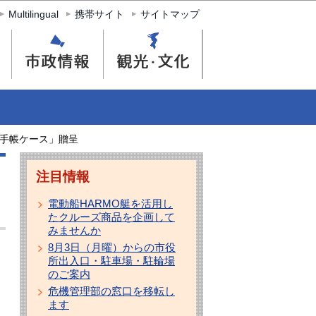
Multilingual
携帯サイト
サイトマップ
手帳ケース」贈呈
注目情報
電動船HARMO艇を活用し
たクルーズ商品を企画して
みませんか
8月3日（月曜）からの市役
所出入口・駐車場・駐輪場
のご案内
危機管理部の窓口を移転し
ます