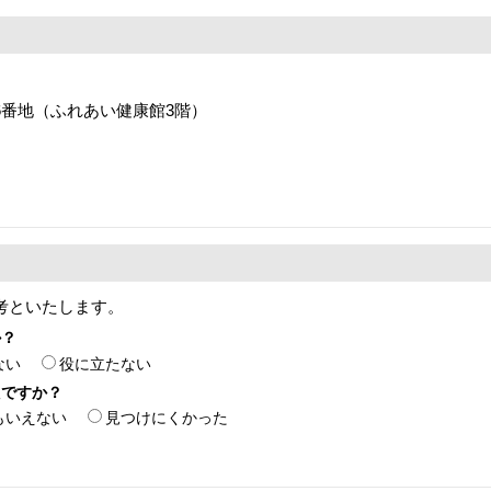
16番地（ふれあい健康館3階）
考といたします。
か？
ない
役に立たない
たですか？
もいえない
見つけにくかった