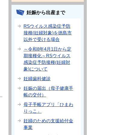
妊娠から出産まで
RSウイルス感染症予防
接種(妊婦対象)を徳島市
以外で受ける場合
～令和8年4月1日から定
期接種化～RSウイルス
感染症予防接種(妊婦対
象)について
妊婦歯科健診
妊娠の届出（母子健康手
帳の交付）
母子手帳アプリ「ひまわ
りっこ」
妊婦のための支援給付金
事業