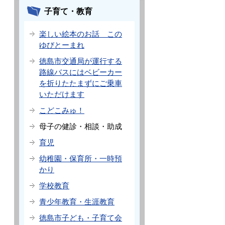
子育て・教育
楽しい絵本のお話 この
ゆびとーまれ
徳島市交通局が運行する
路線バスにはベビーカー
を折りたたまずにご乗車
いただけます
こどこみゅ！
母子の健診・相談・助成
育児
幼稚園・保育所・一時預
かり
学校教育
青少年教育・生涯教育
徳島市子ども・子育て会