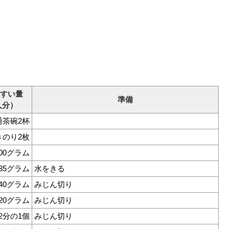
すい量
準備
人分）
通茶碗2杯
きのり2枚
100グラム
35グラム
水をきる
40グラム
みじん切り
20グラム
みじん切り
2分の1個
みじん切り