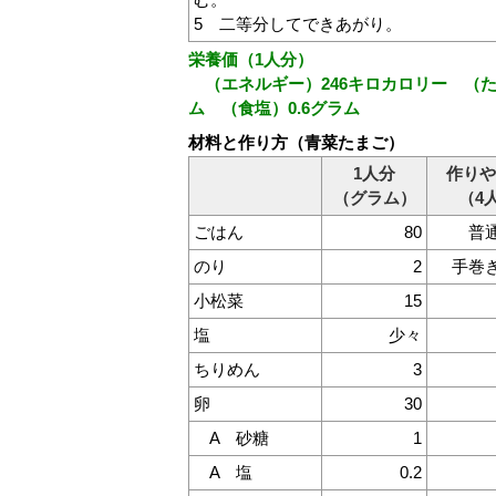
5 二等分してできあがり。
栄養価（1人分）
（エネルギー）246キロカロリー （たん
ム （食塩）0.6グラム
材料と作り方（青菜たまご）
1人分
作りや
（グラム）
（4
ごはん
80
普
のり
2
手巻
小松菜
15
塩
少々
ちりめん
3
卵
30
A 砂糖
1
A 塩
0.2