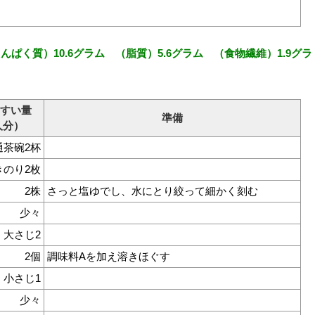
ぱく質）10.6グラム （脂質）5.6グラム （食物繊維）1.9グラ
すい量
準備
人分）
通茶碗2杯
きのり2枚
2株
さっと塩ゆでし、水にとり絞って細かく刻む
少々
大さじ2
2個
調味料Aを加え溶きほぐす
小さじ1
少々