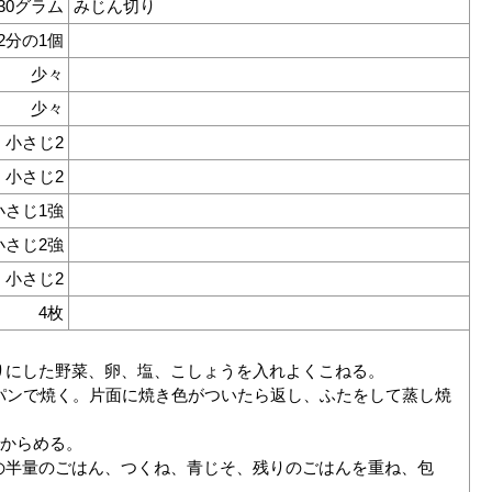
30グラム
みじん切り
2分の1個
少々
少々
小さじ2
小さじ2
小さじ1強
小さじ2強
小さじ2
4枚
りにした野菜、卵、塩、こしょうを入れよくこねる。
イパンで焼く。片面に焼き色がついたら返し、ふたをして蒸し焼
でからめる。
の半量のごはん、つくね、青じそ、残りのごはんを重ね、包