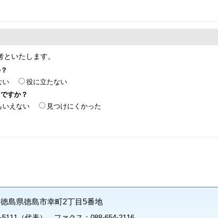
考といたします。
か？
ない
役に立たない
たですか？
もいえない
見つけにくかった
71 徳島県徳島市幸町2丁目5番地
1-5111（代表） ファクス：088-654-2116