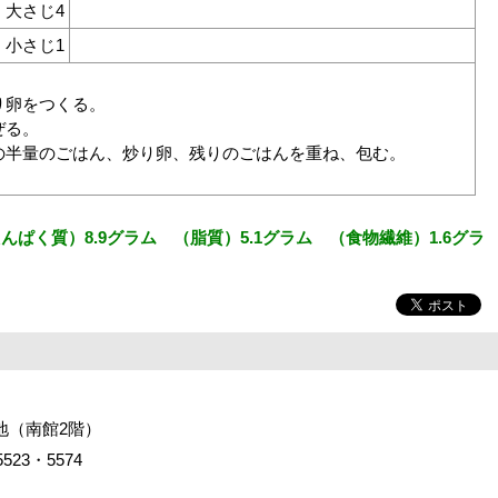
大さじ4
小さじ1
り卵をつくる。
ぜる。
の半量のごはん、炒り卵、残りのごはんを重ね、包む。
ぱく質）8.9グラム （脂質）5.1グラム （食物繊維）1.6グラ
番地（南館2階）
523・5574