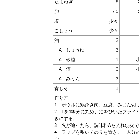
たまねぎ
8
卵
7.5
塩
少々
こしょう
少々
油
2
A しょうゆ
3
A 砂糖
1
A 酒
3
A みりん
3
青じそ
1
作り方
1 ボウルに鶏ひき肉、豆腐、みじん切
2 1を4等分に丸め、油をひいたフラ
きにする。
3 火が通ったら、調味料Aを入れ弱火
4 ラップを敷いてのりを置き、一人分
む。