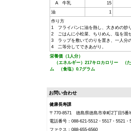
A 牛乳
15
油
1
作り方
1 フライパンに油を熱し、大きめの炒
2 ごはんに小松菜、ちりめん、塩を混
3 ラップを敷いてのりを置き、一人分
4 二等分してできあがり。
栄養価（1人分）
（エネルギー）217キロカロリー （たん
ム （食塩）0.7グラム
お問い合わせ
健康長寿課
〒770-8571 徳島県徳島市幸町2丁目5
電話番号：088-621-5512・5517・5521・5
ファクス：088-655-6560