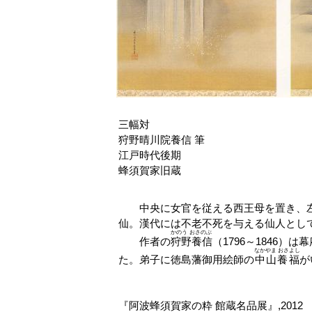
三幅対
狩野晴川院養信 筆
江戸時代後期
蜂須賀家旧蔵
中央に女官を従える西王母を置き、左
仙。漢代には不老不死を与える仙人とし
かのう おさのぶ
作者の
狩野養信
（1796～1846
なかやま おさよし
た。弟子に徳島藩御用絵師の
中山養福
が
『阿波蜂須賀家の粋 館蔵名品展』,2012