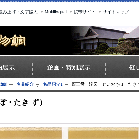
このページの本文へ移動
読み上げ・文字拡大
Multilingual
携帯サイト
サイトマップ
物館
名品紹介
名品紹介1
西王母・滝図（せいおうぼ・たき 
ぼ・たき ず）