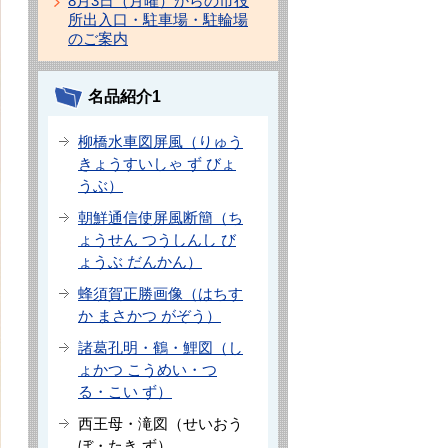
8月3日（月曜）からの市役
所出入口・駐車場・駐輪場
のご案内
名品紹介1
柳橋水車図屏風（りゅう
きょうすいしゃ ず びょ
うぶ）
朝鮮通信使屏風断簡（ち
ょうせん つうしんし び
ょうぶ だんかん）
蜂須賀正勝画像（はちす
か まさかつ がぞう）
諸葛孔明・鶴・鯉図（し
ょかつ こうめい・つ
る・こい ず）
西王母・滝図（せいおう
ぼ・たき ず）