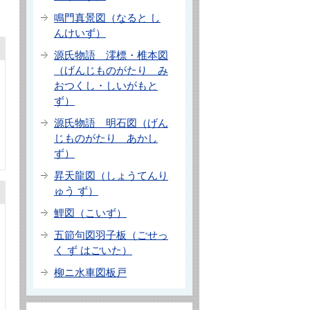
鳴門真景図（なると し
んけいず）
源氏物語 澪標・椎本図
（げんじものがたり み
おつくし・しいがもと
ず）
源氏物語 明石図（げん
じものがたり あかし
ず）
昇天龍図（しょうてんり
ゅう ず）
鯉図（こいず）
五節句図羽子板（ごせっ
く ず はごいた）
柳ニ水車図板戸