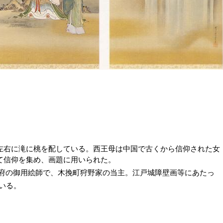
右に滝に桃を配している。西王母は中国で古くから信仰された女
て信仰を集め、画題に用いられた。
）は幕府の御用絵師で、木挽町狩野家の当主。江戸城障壁画等にあたっ
いる。