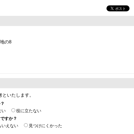
番地の8
考といたします。
か？
ない
役に立たない
たですか？
もいえない
見つけにくかった