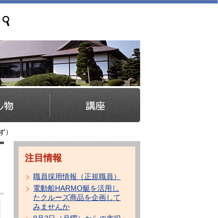
ず）
注目情報
職員採用情報（正規職員）
電動船HARMO艇を活用し
たクルーズ商品を企画して
みませんか