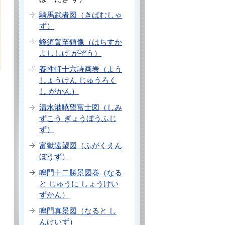
騎馬武者図（きばむしゃ
ず）
蜂須賀至鎮像（はちすか
よししげ がぞう）
養性軒十六詩画巻（よう
しょうけん じゅうろく
し がかん）
清水港暁望富士図（しみ
ずこう ぎょうぼうふじ
ず）
富獄遠望図（ふがくえん
ぼうず）
鳴門十二勝景図巻（なる
と じゅうに しょうけい
ずかん）
鳴門真景図（なると し
んけいず）