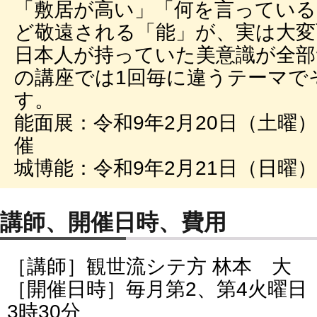
「敷居が高い」「何を言ってい
ど敬遠される「能」が、実は大変
日本人が持っていた美意識が全
の講座では1回毎に違うテーマで
す。
能面展：令和9年2月20日（土曜
催
城博能：令和9年2月21日（日曜
講師、開催日時、費用
［講師］観世流シテ方 林本 大
［開催日時］毎月第2、第4火曜日
3時30分