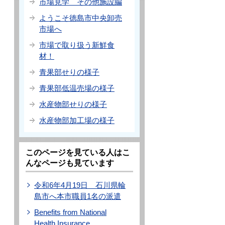
市場見学 その他施設編
ようこそ徳島市中央卸売
市場へ
市場で取り扱う新鮮食
材！
青果部せりの様子
青果部低温売場の様子
水産物部せりの様子
水産物部加工場の様子
このページを見ている人はこ
んなページも見ています
令和6年4月19日 石川県輪
島市へ本市職員1名の派遣
Benefits from National
Health Insurance