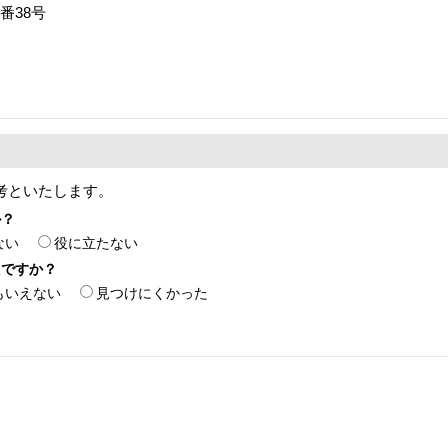
番38号
考といたします。
か？
ない
役に立たない
たですか？
もいえない
見つけにくかった