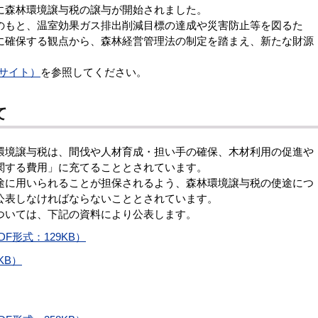
に森林環境譲与税の譲与が開始されました。
もと、温室効果ガス排出削減目標の達成や災害防止等を図るた
に確保する観点から、森林経営管理法の制定を踏まえ、新たな財源
サイト）
を参照してください。
て
境譲与税は、間伐や人材育成・担い手の確保、木材利用の促進や
関する費用」に充てることとされています。
に用いられることが担保されるよう、森林環境譲与税の使途につ
公表しなければならないこととされています。
いては、下記の資料により公表します。
F形式：129KB）
KB）