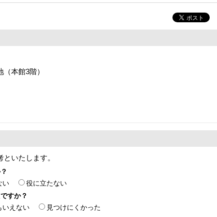
番地（本館3階）
考といたします。
か？
ない
役に立たない
たですか？
もいえない
見つけにくかった