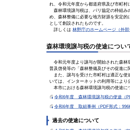
れ、令和元年度から都道府県及び市町村
森林環境譲与税は、パリ協定の枠組みの
め、森林整備に必要な地方財源を安定的
として創設されたものです。
詳しくは
林野庁のホームページ（外部
森林環境譲与税の使途につい
令和元年度より譲与が開始された森林環
普及啓発等の「森林整備及びその促進に
また、譲与を受けた市町村は適正な使途
いては、インターネットの利用等により
本市における森林環境譲与税の使途につ
令和6年度 森林環境譲与税の使途（PD
令和6年度 取組事例（PDF形式：996
過去の使途について