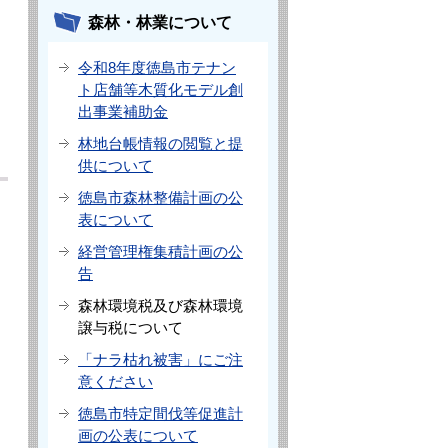
森林・林業について
令和8年度徳島市テナン
ト店舗等木質化モデル創
出事業補助金
林地台帳情報の閲覧と提
供について
徳島市森林整備計画の公
表について
経営管理権集積計画の公
告
森林環境税及び森林環境
譲与税について
「ナラ枯れ被害」にご注
意ください
徳島市特定間伐等促進計
画の公表について