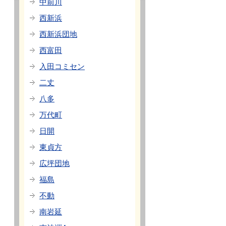
中前川
西新浜
西新浜団地
西富田
入田コミセン
二丈
八多
万代町
日開
東貞方
広坪団地
福島
不動
南岩延