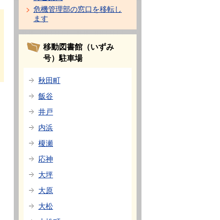
危機管理部の窓口を移転し
ます
移動図書館（いずみ
号）駐車場
秋田町
飯谷
井戸
内浜
榎瀬
応神
大坪
大原
大松