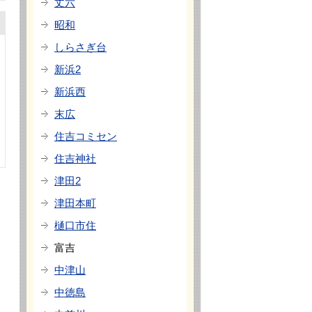
丈六
昭和
しらさぎ台
新浜2
新浜西
末広
住吉コミセン
住吉神社
津田2
津田本町
樋口市住
富吉
中津山
中徳島