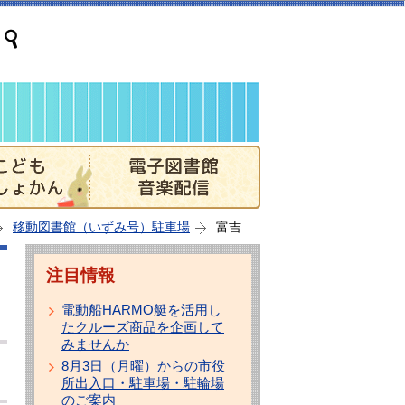
移動図書館（いずみ号）駐車場
富吉
注目情報
電動船HARMO艇を活用し
たクルーズ商品を企画して
みませんか
8月3日（月曜）からの市役
所出入口・駐車場・駐輪場
のご案内