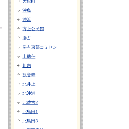
大松町
沖島
沖浜
方上公民館
勝占
勝占東部コミセン
上助任
川内
観音寺
北井上
北沖洲
北佐古2
北島田1
北島田3