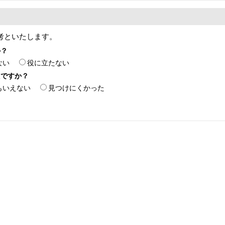
考といたします。
か？
ない
役に立たない
たですか？
もいえない
見つけにくかった