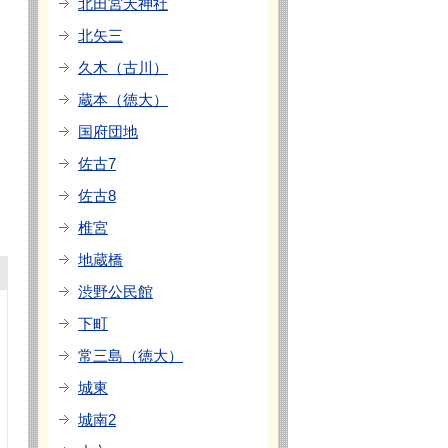
北田宮天神社
北矢三
久木（古川）
蔵本（徳大）
国府団地
佐古7
佐古8
椎宮
地蔵橋
渋野公民館
下町
常三島（徳大）
城東
城南2