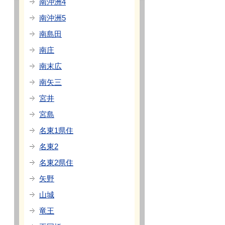
南沖洲4
南沖洲5
南島田
南庄
南末広
南矢三
宮井
宮島
名東1県住
名東2
名東2県住
矢野
山城
竜王