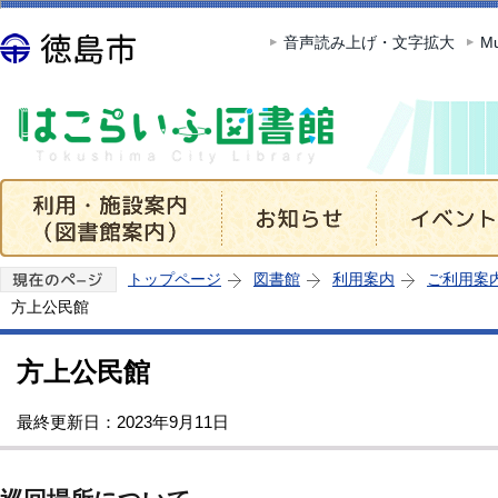
このページの本文へ移動
音声読み上げ・文字拡大
Mu
トップページ
図書館
利用案内
ご利用案
方上公民館
方上公民館
最終更新日：2023年9月11日