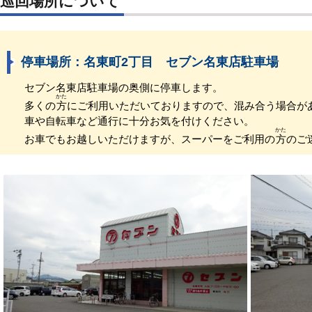
巡回場所について
停車場所：名東町2丁目 セブン名東店駐車場
セブン名東店駐車場の奥側に停車します。
かた
多くの
方
にご利用いただいておりますので、混み合う場合が
車や自転車など通行に十分お気を付けください。
かた
お車でもお越しいただけますが、スーパーをご利用の
方
のご