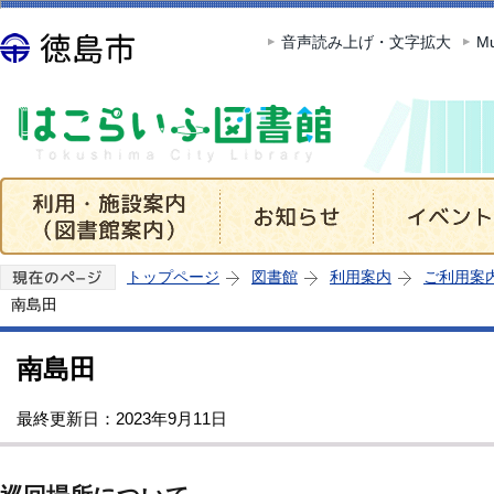
このページの本文へ移動
音声読み上げ・文字拡大
Mu
トップページ
図書館
利用案内
ご利用案
南島田
南島田
最終更新日：2023年9月11日