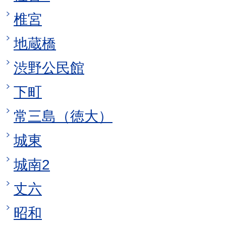
椎宮
地蔵橋
渋野公民館
下町
常三島（徳大）
城東
城南2
丈六
昭和