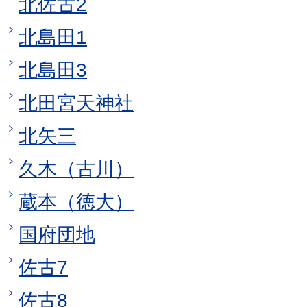
北佐古2
北島田1
北島田3
北田宮天神社
北矢三
久木（古川）
蔵本（徳大）
国府団地
佐古7
佐古8