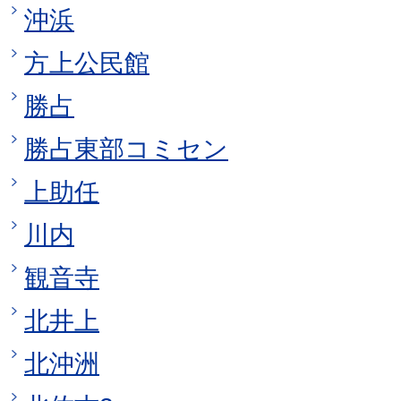
沖浜
方上公民館
勝占
勝占東部コミセン
上助任
川内
観音寺
北井上
北沖洲