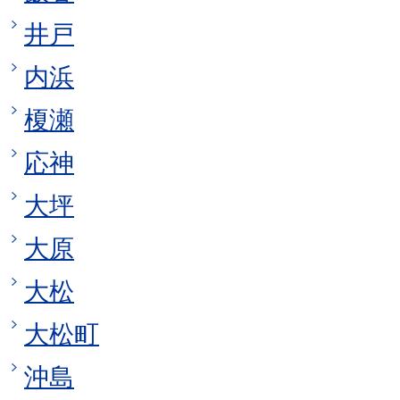
井戸
内浜
榎瀬
応神
大坪
大原
大松
大松町
沖島