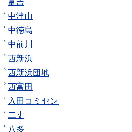
富吉
中津山
中徳島
中前川
西新浜
西新浜団地
西富田
入田コミセン
二丈
八多