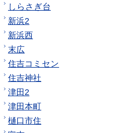
しらさぎ台
新浜2
新浜西
末広
住吉コミセン
住吉神社
津田2
津田本町
樋口市住