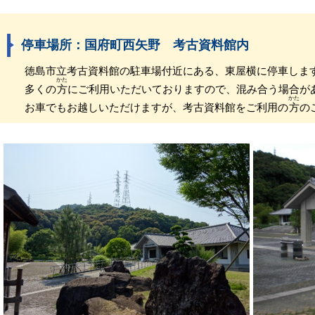
停車場所：国府町西矢野 考古資料館内
徳島市立考古資料館の駐車場付近にある、東屋横に停車しま
かた
多くの
方
にご利用いただいておりますので、混み合う場合が
かた
お車でもお越しいただけますが、考古資料館をご利用の
方
の